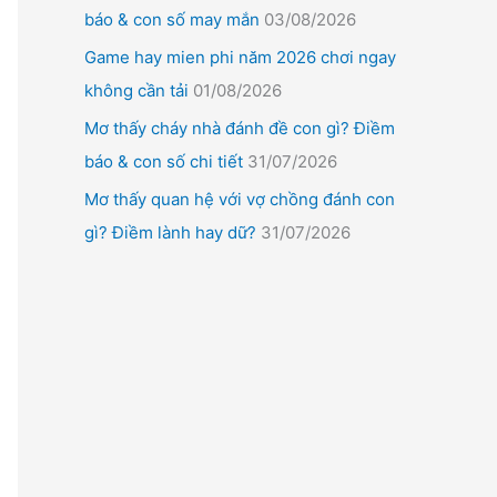
báo & con số may mắn
03/08/2026
Game hay mien phi năm 2026 chơi ngay
không cần tải
01/08/2026
Mơ thấy cháy nhà đánh đề con gì? Điềm
báo & con số chi tiết
31/07/2026
Mơ thấy quan hệ với vợ chồng đánh con
gì? Điềm lành hay dữ?
31/07/2026