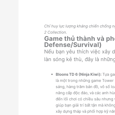
Chỉ huy lực lượng kháng chiến chống 
2 Collection.
Game thủ thành và ph
Defense/Survival)
Nếu bạn yêu thích việc xây 
làn sóng kẻ thù, đây là những
Bloons TD 6 (Ninja Kiwi):
Tựa gam
là một trong những game Tower D
sáng, hàng trăm bản đồ, vô số l
nâng cấp độc đáo, và các anh hù
đến lối chơi có chiều sâu nhưng 
giúp bạn giải trí bất tận mà khôn
xây dựng tháp và phối hợp kỹ nă