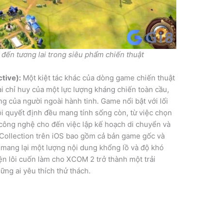
 đến tương lai trong siêu phẩm chiến thuật
tive):
Một kiệt tác khác của dòng game chiến thuật
i chỉ huy của một lực lượng kháng chiến toàn cầu,
g của người ngoài hành tinh. Game nổi bật với lối
ỗi quyết định đều mang tính sống còn, từ việc chọn
ển công nghệ cho đến việc lập kế hoạch di chuyển và
 Collection trên iOS bao gồm cả bản game gốc và
mang lại một lượng nội dung khổng lồ và độ khó
ện lôi cuốn làm cho XCOM 2 trở thành một trải
ng ai yêu thích thử thách.