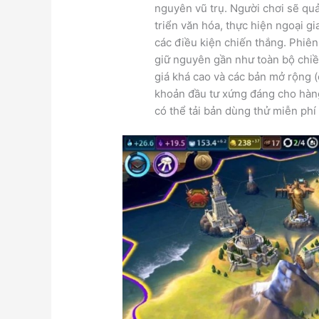
nguyên vũ trụ. Người chơi sẽ qu
triển văn hóa, thực hiện ngoại g
các điều kiện chiến thắng. Phiê
giữ nguyên gần như toàn bộ chi
giá khá cao và các bản mở rộng (
khoản đầu tư xứng đáng cho hàng 
có thể tải bản dùng thử miễn phí