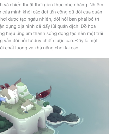
nh và chiến thuật thời gian thực nhẹ nhàng. Nhiệm
ỏ của mình khỏi các đợt tấn công dữ dội của quân
hơi được tạo ngẫu nhiên, đòi hỏi bạn phải bố trí
ận dụng địa hình để đẩy lùi quân địch. Đồ họa
ng hiệu ứng âm thanh sống động tạo nên một trải
 vẫn đòi hỏi tư duy chiến lược cao. Đây là một
i chất lượng và khả năng chơi lại cao.