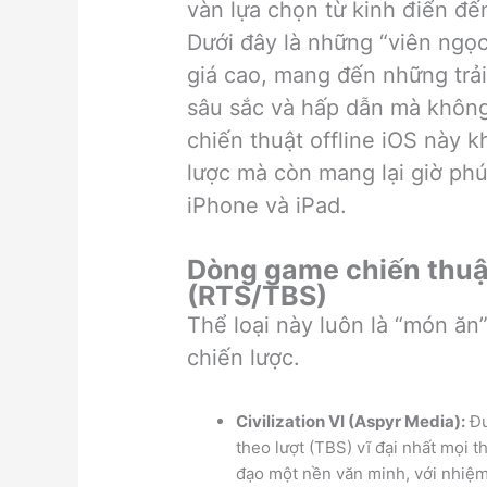
vàn lựa chọn từ kinh điển đến
Dưới đây là những “viên ng
giá cao, mang đến những trải
sâu sắc và hấp dẫn mà khôn
chiến thuật offline iOS này k
lược mà còn mang lại giờ phút
iPhone và iPad.
Dòng game chiến thuật
(RTS/TBS)
Thể loại này luôn là “món ăn
chiến lược.
Civilization VI (Aspyr Media):
Đư
theo lượt (TBS) vĩ đại nhất mọi th
đạo một nền văn minh, với nhiệm