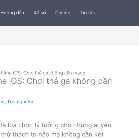
Hướng dẫn
Xổ số
Casino
Tin tức
ffline iOS: Chơi thả ga không cần mạng
ne iOS: Chơi thả ga không cần
ine
,
Trải nghiệm
 là lựa chọn lý tưởng cho những ai yêu
à thử thách trí não mà không cần kết