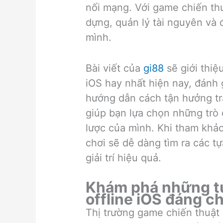
nối mạng. Với game chiến thu
dựng, quản lý tài nguyên và 
mình.
Bài viết của
gi88
sẽ giới thiệ
iOS hay nhất hiện nay, đánh
hướng dẫn cách tận hưởng trả
giúp bạn lựa chọn những trò
lược của mình. Khi tham khảo
chơi sẽ dễ dàng tìm ra các tự
giải trí hiệu quả.
Khám phá những t
offline iOS đáng c
Thị trường game chiến thuật 