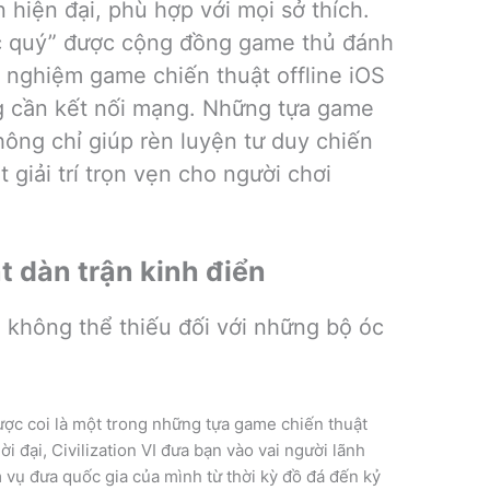
 hiện đại, phù hợp với mọi sở thích.
ọc quý” được cộng đồng game thủ đánh
 nghiệm game chiến thuật offline iOS
g cần kết nối mạng. Những tựa game
hông chỉ giúp rèn luyện tư duy chiến
 giải trí trọn vẹn cho người chơi
 dàn trận kinh điển
” không thể thiếu đối với những bộ óc
ợc coi là một trong những tựa game chiến thuật
ời đại, Civilization VI đưa bạn vào vai người lãnh
 vụ đưa quốc gia của mình từ thời kỳ đồ đá đến kỷ