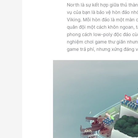
North là sự kết hợp giữa thủ thà
vụ của bạn là bảo vệ hòn đảo nh
Viking. Mỗi hòn đảo là một màn c
quân đội một cách khôn ngoan, t
phong cách low-poly độc đáo cù
nghiệm chơi game thư giãn nhưng
game trả phí, nhưng xứng đáng vớ