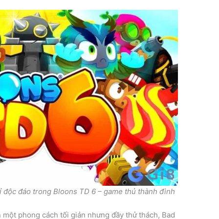
ỉ độc đáo trong Bloons TD 6 – game thủ thành đình
một phong cách tối giản nhưng đầy thử thách, Bad