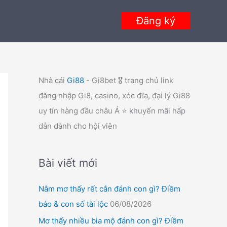
Đăng ký
Nhà cái
Gi88
- Gi8bet 🎖️ trang chủ link
đăng nhập Gi8, casino, xóc đĩa, đại lý Gi88
uy tín hàng đầu châu Á ⭐ khuyến mãi hấp
dẫn dành cho hội viên
Bài viết mới
Nằm mơ thấy rết cắn đánh con gì? Điềm
báo & con số tài lộc
06/08/2026
Mơ thấy nhiều bia mộ đánh con gì? Điềm