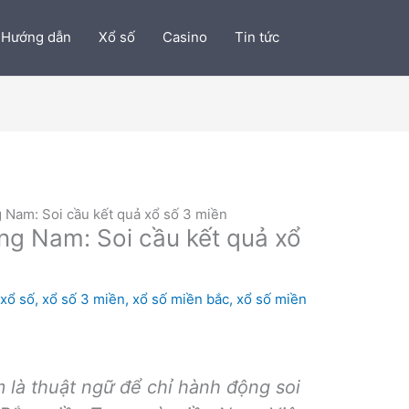
Hướng dẫn
Xổ số
Casino
Tin tức
 Nam: Soi cầu kết quả xổ số 3 miền
ng Nam: Soi cầu kết quả xổ
,
xổ số
,
xổ số 3 miền
,
xổ số miền bắc
,
xổ số miền
là thuật ngữ để chỉ hành động soi