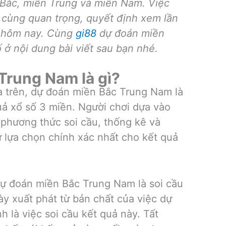
n Bắc, miền Trung và miền Nam. Việc
ô cùng quan trọng, quyết định xem lần
y hôm nay. Cùng
gi88
dự đoán miền
ở nội dung bài viết sau bạn nhé.
Trung Nam là gì?
a trên, dự đoán miền Bắc Trung Nam là
uả xổ số 3 miền. Người chơi dựa vào
phương thức soi cầu, thống kê và
sự lựa chọn chính xác nhất cho kết quả
dự đoán miền Bắc Trung Nam là soi cầu
ày xuất phát từ bản chất của việc dự
h là việc soi cầu kết quả này. Tất