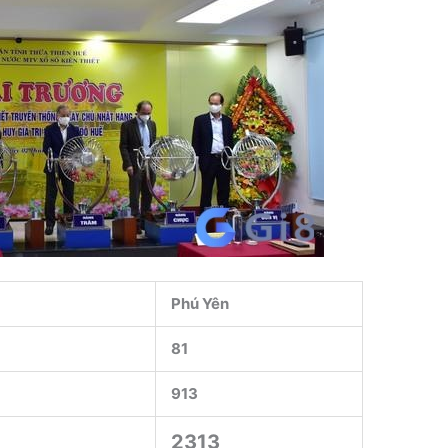
Phú Yên
81
913
2313