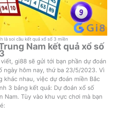
 là soi cầu kết quả xổ số 3 miền
Trung Nam kết quả xổ số
3
viết, gi88 sẽ gửi tới bạn phần dự đoán
số ngày hôm nay, thứ ba 23/5/2023. Vì
ng khác nhau, việc dự đoán miền Bắc
nh 3 bảng kết quả: Dự đoán xổ số
ền Nam. Tùy vào khu vực chơi mà bạn
é: