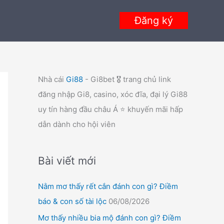
Đăng ký
Nhà cái
Gi88
- Gi8bet 🎖️ trang chủ link
đăng nhập Gi8, casino, xóc đĩa, đại lý Gi88
uy tín hàng đầu châu Á ⭐ khuyến mãi hấp
dẫn dành cho hội viên
Bài viết mới
Nằm mơ thấy rết cắn đánh con gì? Điềm
báo & con số tài lộc
06/08/2026
Mơ thấy nhiều bia mộ đánh con gì? Điềm