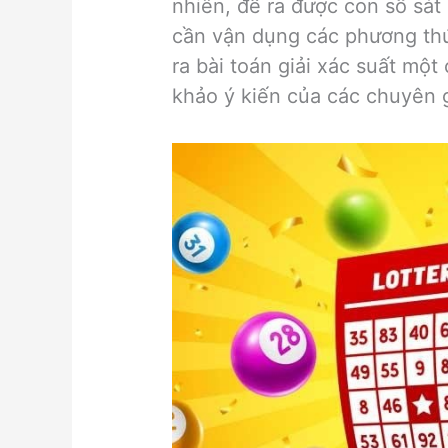
nhiên, để ra được con số sát
cần vận dụng các phương thức
ra bài toán giải xác suất mộ
khảo ý kiến của các chuyên g