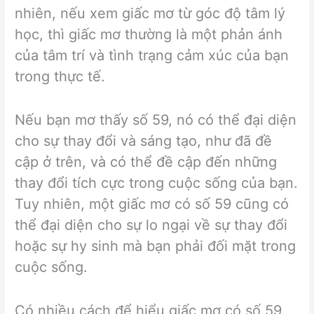
nhiên, nếu xem giấc mơ từ góc độ tâm lý
học, thì giấc mơ thường là một phản ánh
của tâm trí và tình trạng cảm xúc của bạn
trong thực tế.
Nếu bạn mơ thấy số 59, nó có thể đại diện
cho sự thay đổi và sáng tạo, như đã đề
cập ở trên, và có thể đề cập đến những
thay đổi tích cực trong cuộc sống của bạn.
Tuy nhiên, một giấc mơ có số 59 cũng có
thể đại diện cho sự lo ngại về sự thay đổi
hoặc sự hy sinh mà bạn phải đối mặt trong
cuộc sống.
Có nhiều cách để hiểu giấc mơ có số 59.