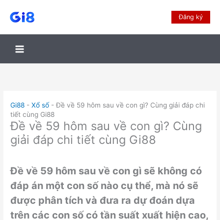
Đăng ký
Gi88
-
Xổ số
-
Đề về 59 hôm sau về con gì? Cùng giải đáp chi
tiết cùng Gi88
Đề về 59 hôm sau về con gì? Cùng
giải đáp chi tiết cùng Gi88
Đề về 59 hôm sau về con gì sẽ không có
đáp án một con số nào cụ thể, mà nó sẽ
được phân tích và đưa ra dự đoán dựa
trên các con số có tần suất xuất hiện cao,