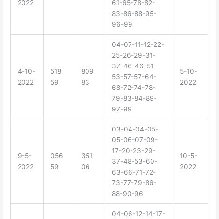
2022
61-65-78-82-
83-86-88-95-
96-99
04-07-11-12-22-
25-26-29-31-
37-46-46-51-
4-10-
518
809
5-10-
53-57-57-64-
2022
59
83
2022
68-72-74-78-
79-83-84-89-
97-99
03-04-04-05-
05-06-07-09-
17-20-23-29-
9-5-
056
351
10-5-
37-48-53-60-
2022
59
06
2022
63-66-71-72-
73-77-79-86-
88-90-96
04-06-12-14-17-