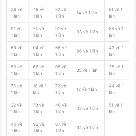
36 về
49 về
82 về
81 về 1
14 về 1 lần
1 lần
1 lần
1 lần
lần
01 về
74 về
91 về
88 về 1
33 về 1 lần
1 lần
1 lần
1 lần
lần
69 về
04 về
66 về
43 về 1
96 về 1 lần
1 lần
1 lần
1 lần
lần
59 về
68 về
05 về
38 về 1
85 về 1 lần
1 lần
1 lần
1 lần
lần
76 về
18 về 1
72 về
44 về 1
12 về 1 lần
1 lần
lần
1 lần
lần
22 về
78 về
46 về
51 về 1
03 về 1 lần
1 lần
1 lần
1 lần
lần
40 về
92 về
07 về
34 về 1 lần
1 lần
1 lần
1 lần