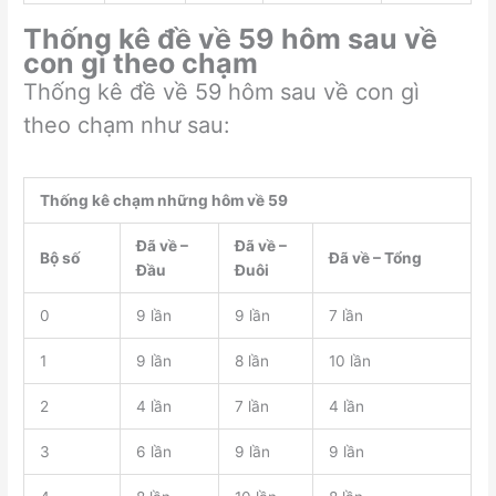
Thống kê đề về 59 hôm sau về
con gì theo chạm
Thống kê đề về 59 hôm sau về con gì
theo chạm như sau:
Thống kê chạm những hôm về 59
Đã về –
Đã về –
Bộ số
Đã về – Tổng
Đầu
Đuôi
0
9 lần
9 lần
7 lần
1
9 lần
8 lần
10 lần
2
4 lần
7 lần
4 lần
3
6 lần
9 lần
9 lần