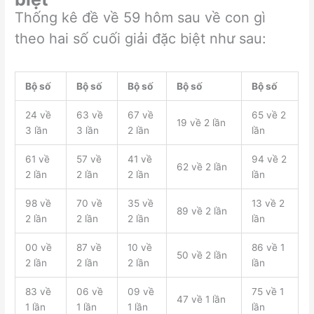
Thống kê đề về 59 hôm sau về con gì
theo hai số cuối giải đặc biệt như sau:
Bộ số
Bộ số
Bộ số
Bộ số
Bộ số
24 về
63 về
67 về
65 về 2
19 về 2 lần
3 lần
3 lần
2 lần
lần
61 về
57 về
41 về
94 về 2
62 về 2 lần
2 lần
2 lần
2 lần
lần
98 về
70 về
35 về
13 về 2
89 về 2 lần
2 lần
2 lần
2 lần
lần
00 về
87 về
10 về
86 về 1
50 về 2 lần
2 lần
2 lần
2 lần
lần
83 về
06 về
09 về
75 về 1
47 về 1 lần
1 lần
1 lần
1 lần
lần