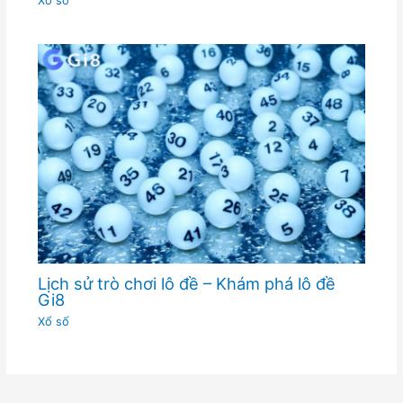
Xổ số
Lịch sử trò chơi lô đề – Khám phá lô đề
Gi8
Xổ số