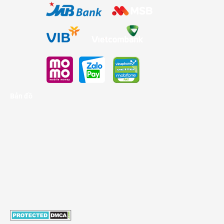
Bản đồ