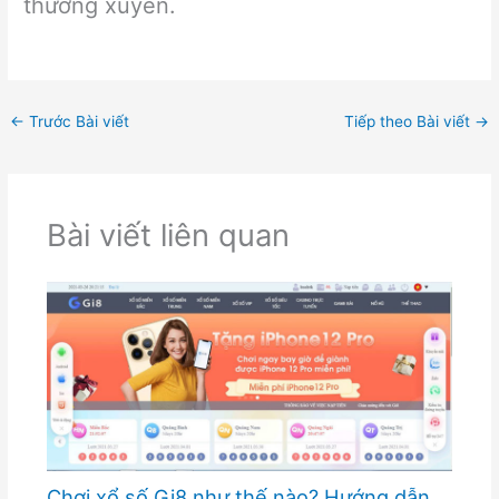
thường xuyên.
←
Trước Bài viết
Tiếp theo Bài viết
→
Bài viết liên quan
Chơi xổ số Gi8 như thế nào? Hướng dẫn