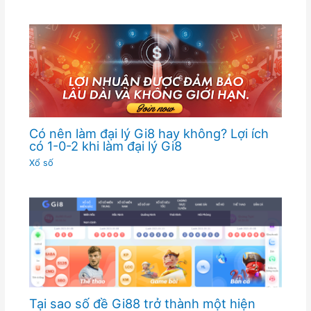
Có nên làm đại lý Gi8 hay không? Lợi ích
có 1-0-2 khi làm đại lý Gi8
Xổ số
Tại sao số đề Gi88 trở thành một hiện