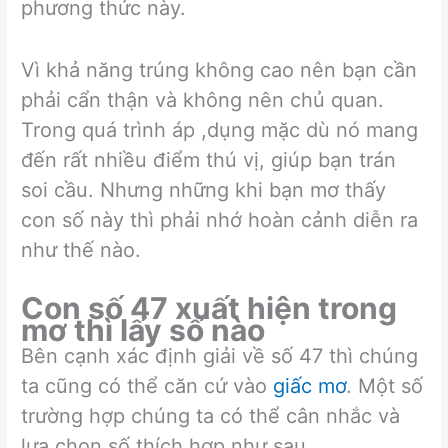
phương thức này.
Vì khả năng trúng không cao nên bạn cần
phải cẩn thận và không nên chủ quan.
Trong quá trình áp ,dụng mặc dù nó mang
đến rất nhiều điểm thú vị, giúp bạn trán
soi cầu. Nhưng những khi bạn mơ thấy
con số này thì phải nhớ hoàn cảnh diễn ra
như thế nào.
Con số 47 xuất hiện trong
mơ thì lấy số nào
Bên cạnh xác định giải về số 47 thì chúng
ta cũng có thể căn cứ vào
giấc mơ
. Một số
trường hợp chúng ta có thể cân nhắc và
lựa chọn số thích hợp như sau.