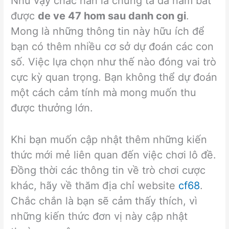
Như vậy chắc hẳn là chúng ta đã nắm bắt
được
de ve 47 hom sau danh con gi
.
Mong là những thông tin này hữu ích để
bạn có thêm nhiều cơ sở dự đoán các con
số. Việc lựa chọn như thế nào đóng vai trò
cực kỳ quan trọng. Bạn không thể dự đoán
một cách cảm tính mà mong muốn thu
được thưởng lớn.
Khi bạn muốn cập nhật thêm những kiến
thức mới mẻ liên quan đến việc chơi lô đề.
Đồng thời các thông tin về trò chơi cược
khác, hãy về thăm địa chỉ website
cf68
.
Chắc chắn là bạn sẽ cảm thấy thích, vì
những kiến thức đơn vị này cập nhật