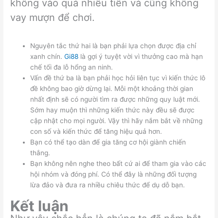
không vào quá nhiều tiền và cũng không
vay mượn để chơi.
Nguyên tắc thứ hai là bạn phải lựa chọn được địa chỉ
xanh chín.
Gi88
là gợi ý tuyệt vời vì thưởng cao mà hạn
chế tối đa lỗ hổng an ninh.
Vấn đề thứ ba là bạn phải học hỏi liên tục vì kiến thức lô
đề không bao giờ dừng lại. Mỗi một khoảng thời gian
nhất định sẽ có người tìm ra được những quy luật mới.
Sớm hay muộn thì những kiến thức này đều sẽ được
cập nhật cho mọi người. Vậy thì hãy nắm bắt về những
con số và kiến thức để tăng hiệu quả hơn.
Bạn có thể tạo dàn để gia tăng cơ hội giành chiến
thắng.
Bạn không nên nghe theo bất cứ ai để tham gia vào các
hội nhóm và đóng phí. Có thể đây là những đối tượng
lừa đảo và đưa ra nhiều chiêu thức để dụ dỗ bạn.
Kết luận