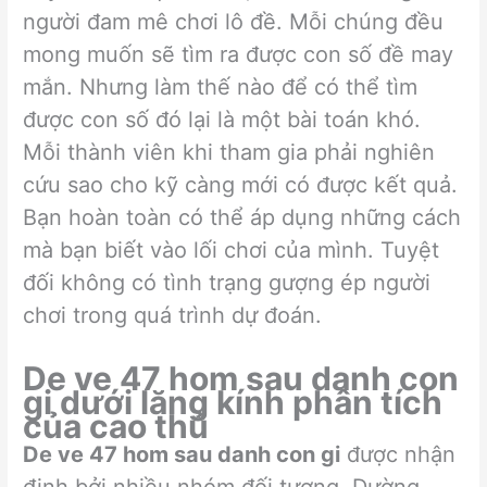
người đam mê chơi lô đề. Mỗi chúng đều
mong muốn sẽ tìm ra được con số đề may
mắn. Nhưng làm thế nào để có thể tìm
được con số đó lại là một bài toán khó.
Mỗi thành viên khi tham gia phải nghiên
cứu sao cho kỹ càng mới có được kết quả.
Bạn hoàn toàn có thể áp dụng những cách
mà bạn biết vào lối chơi của mình. Tuyệt
đối không có tình trạng gượng ép người
chơi trong quá trình dự đoán.
De ve 47 hom sau danh con
gi dưới lăng kính phân tích
của cao thủ
De ve 47 hom sau danh con gi
được nhận
định bởi nhiều nhóm đối tượng. Dường