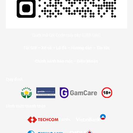
Quét mã QR Code truy cập GI88.ORG
Tải Gi8
–
Xổ số
–
Lô đề
–
Hướng dẫn
–
Tin tức
Chính sánh bảo mật – Điều khoản
Quy định
Hình thức thanh toán