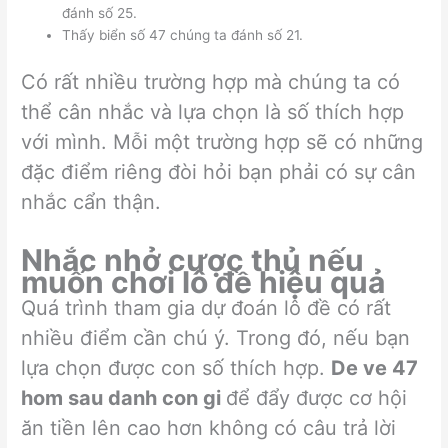
đánh số 25.
Thấy biển số 47 chúng ta đánh số 21.
Có rất nhiều trường hợp mà chúng ta có
thể cân nhắc và lựa chọn là số thích hợp
với mình. Mỗi một trường hợp sẽ có những
đặc điểm riêng đòi hỏi bạn phải có sự cân
nhắc cẩn thận.
Nhắc nhở cược thủ nếu
muốn chơi lô đề hiệu quả
Quá trình tham gia dự đoán lô đề có rất
nhiều điểm cần chú ý. Trong đó, nếu bạn
lựa chọn được con số thích hợp.
De ve 47
hom sau danh con gi
để đẩy được cơ hội
ăn tiền lên cao hơn không có câu trả lời