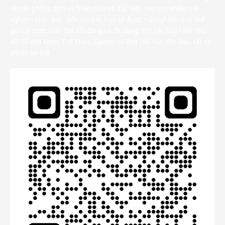
về sản phẩm, dịch vụ hoàn hảo và đặc biệt, tạo nên nhiều trải
nghiệm khác biệt. Đến với Gi8, bạn sẽ được trải nghiệm một thế
giới cá cược hiện đại, sôi động và đa dạng. Với các loại hình như
Xổ Số Việt Nam, Thể Thao, Casino và Slot (Nổ Hủ) độc đáo, tất cả
chỉ có tại Gi8.