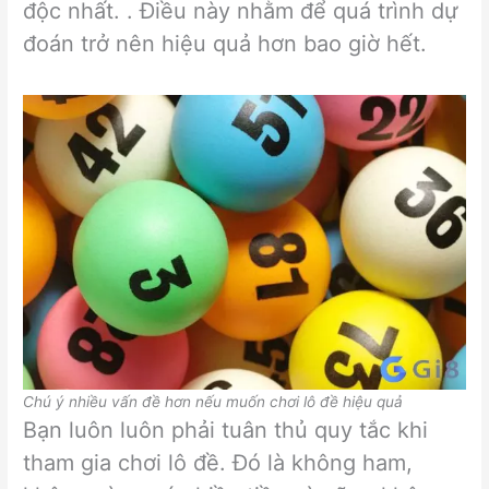
độc nhất. . Điều này nhằm để quá trình dự
đoán trở nên hiệu quả hơn bao giờ hết.
Chú ý nhiều vấn đề hơn nếu muốn chơi lô đề hiệu quả
Bạn luôn luôn phải tuân thủ quy tắc khi
tham gia chơi lô đề. Đó là không ham,