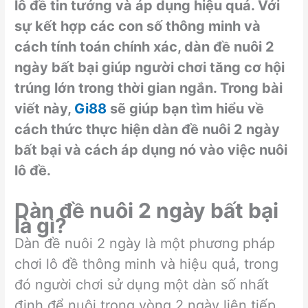
lô đề tin tưởng và áp dụng hiệu quả. Với
sự kết hợp các con số thông minh và
cách tính toán chính xác, dàn đề nuôi 2
ngày bất bại giúp người chơi tăng cơ hội
trúng lớn trong thời gian ngắn. Trong bài
viết này,
Gi88
sẽ giúp bạn tìm hiểu về
cách thức thực hiện dàn đề nuôi 2 ngày
bất bại và cách áp dụng nó vào việc nuôi
lô đề.
Dàn đề nuôi 2 ngày bất bại
là gì?
Dàn đề nuôi 2 ngày là một phương pháp
chơi lô đề thông minh và hiệu quả, trong
đó người chơi sử dụng một dàn số nhất
định để nuôi trong vòng 2 ngày liên tiếp.