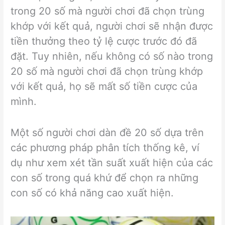
trong 20 số mà người chơi đã chọn trùng
khớp với kết quả, người chơi sẽ nhận được
tiền thưởng theo tỷ lệ cược trước đó đã
đặt. Tuy nhiên, nếu không có số nào trong
20 số mà người chơi đã chọn trùng khớp
với kết quả, họ sẽ mất số tiền cược của
mình.
Một số người chơi dàn đề 20 số dựa trên
các phương pháp phân tích thống kê, ví
dụ như xem xét tần suất xuất hiện của các
con số trong quá khứ để chọn ra những
con số có khả năng cao xuất hiện.