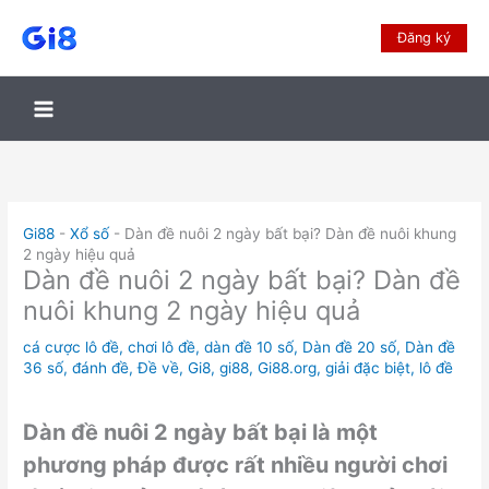
Đăng ký
Gi88
-
Xổ số
-
Dàn đề nuôi 2 ngày bất bại? Dàn đề nuôi khung
2 ngày hiệu quả
Dàn đề nuôi 2 ngày bất bại? Dàn đề
nuôi khung 2 ngày hiệu quả
cá cược lô đề
,
chơi lô đề
,
dàn đề 10 số
,
Dàn đề 20 số
,
Dàn đề
36 số
,
đánh đề
,
Đề về
,
Gi8
,
gi88
,
Gi88.org
,
giải đặc biệt
,
lô đề
Dàn đề nuôi 2 ngày bất bại là một
phương pháp được rất nhiều người chơi