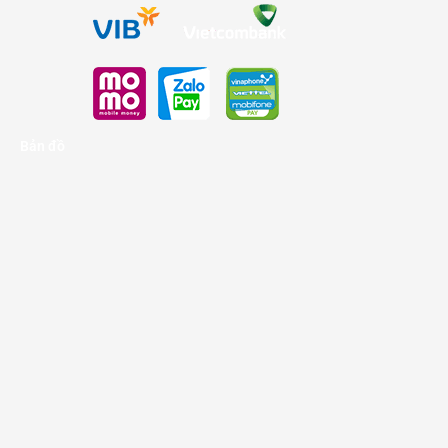
Bản đồ
Nhà cung cấp Game