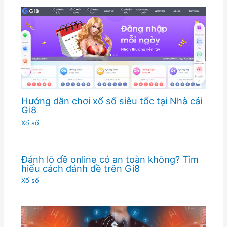
Hướng dẫn chơi xổ số siêu tốc tại Nhà cái
Gi8
Xổ số
Đánh lô đề online có an toàn không? Tìm
hiểu cách đánh đề trên Gi8
Xổ số