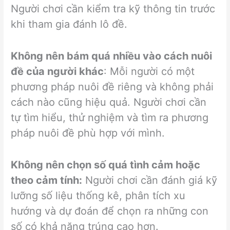
Người chơi cần kiểm tra kỹ thông tin trước
khi tham gia đánh lô đề.
Không nên bám quá nhiều vào cách nuôi
đề của người khác
: Mỗi người có một
phương pháp nuôi đề riêng và không phải
cách nào cũng hiệu quả. Người chơi cần
tự tìm hiểu, thử nghiệm và tìm ra phương
pháp nuôi đề phù hợp với mình.
Không nên chọn số quá tình cảm hoặc
theo cảm tính:
Người chơi cần đánh giá kỹ
lưỡng số liệu thống kê, phân tích xu
hướng và dự đoán để chọn ra những con
số có khả năng trúng cao hơn.