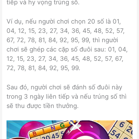
tiếp và hy vọng trúng số.
Ví dụ, nếu người chơi chọn 20 số là 01,
04, 12, 15, 23, 27, 34, 36, 45, 48, 52, 57,
67, 72, 78, 81, 84, 92, 95, 99, thì người
chơi sẽ ghép các cặp số đuôi sau: 01, 04,
12, 15, 23, 27, 34, 36, 45, 48, 52, 57, 67,
72, 78, 81, 84, 92, 95, 99.
Sau đó, người chơi sẽ đánh số đuôi này
trong 3 ngày liên tiếp và nếu trúng số thì
sẽ thu được tiền thưởng.