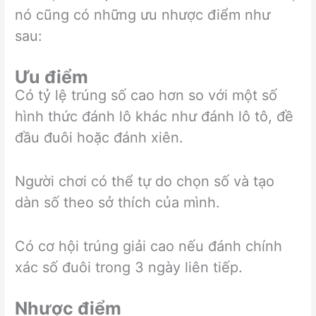
nó cũng có những ưu nhược điểm như
sau:
Ưu điểm
Có tỷ lệ trúng số cao hơn so với một số
hình thức đánh lô khác như đánh lô tô, đề
đầu đuôi hoặc đánh xiên.
Người chơi có thể tự do chọn số và tạo
dàn số theo sở thích của mình.
Có cơ hội trúng giải cao nếu đánh chính
xác số đuôi trong 3 ngày liên tiếp.
Nhược điểm