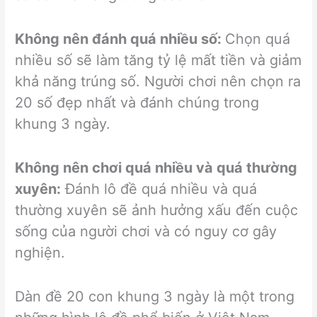
Không nên đánh quá nhiều số:
Chọn quá
nhiều số sẽ làm tăng tỷ lệ mất tiền và giảm
khả năng trúng số. Người chơi nên chọn ra
20 số đẹp nhất và đánh chúng trong
khung 3 ngày.
Không nên chơi quá nhiều và quá thường
xuyên:
Đánh lô đề quá nhiều và quá
thường xuyên sẽ ảnh hưởng xấu đến cuộc
sống của người chơi và có nguy cơ gây
nghiện.
Dàn đề 20 con khung 3 ngày là một trong