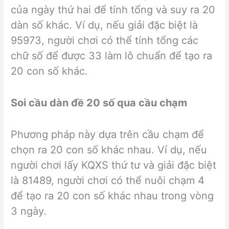
của ngày thứ hai để tính tổng và suy ra 20
dàn số khác. Ví dụ, nếu giải đặc biệt là
95973, người chơi có thể tính tổng các
chữ số để được 33 làm lô chuẩn để tạo ra
20 con số khác.
Soi cầu dàn đề 20 số qua cầu chạm
Phương pháp này dựa trên cầu chạm để
chọn ra 20 con số khác nhau. Ví dụ, nếu
người chơi lấy KQXS thứ tư và giải đặc biệt
là 81489, người chơi có thể nuôi chạm 4
để tạo ra 20 con số khác nhau trong vòng
3 ngày.