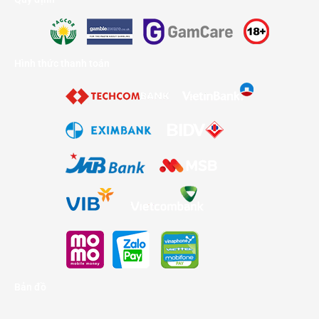
Hình thức thanh toán
Bản đồ