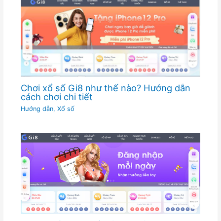
Chơi xổ số Gi8 như thế nào? Hướng dẫn
cách chơi chi tiết
Hướng dẫn
,
Xổ số