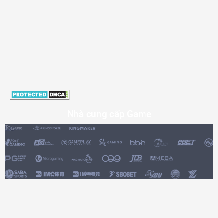
Nhà cung cấp Game