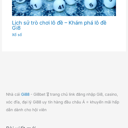
Lịch sử trò chơi lô đề – Khám phá lô đề
Gi8
Xổ số
Nhà cái
Gi88
- Gi8bet 🎖️ trang chủ link đăng nhập Gi8, casino,
xóc đĩa, đại lý Gi88 uy tín hàng đầu châu Á ⭐ khuyến mãi hấp
dẫn dành cho hội viên