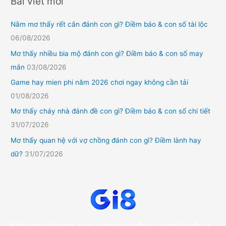
Bài viết mới
Nằm mơ thấy rết cắn đánh con gì? Điềm báo & con số tài lộc
06/08/2026
Mơ thấy nhiều bia mộ đánh con gì? Điềm báo & con số may
mắn
03/08/2026
Game hay mien phi năm 2026 chơi ngay không cần tải
01/08/2026
Mơ thấy cháy nhà đánh đề con gì? Điềm báo & con số chi tiết
31/07/2026
Mơ thấy quan hệ với vợ chồng đánh con gì? Điềm lành hay
dữ?
31/07/2026
Nằm trong dòng nhà cái cá cược trực tuyến 4.0 có nguồn gốc từ