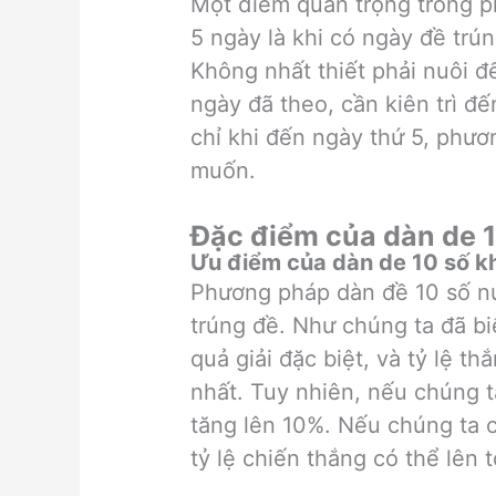
Một điểm quan trọng trong 
5 ngày là khi có ngày đề trún
Không nhất thiết phải nuôi đ
ngày đã theo, cần kiên trì đ
chỉ khi đến ngày thứ 5, phư
muốn.
Đặc điểm của dàn de 
Ưu điểm của dàn de 10 số k
Phương pháp dàn đề 10 số nu
trúng đề. Như chúng ta đã biế
quả giải đặc biệt, và tỷ lệ t
nhất. Tuy nhiên, nếu chúng ta
tăng lên 10%. Nếu chúng ta 
tỷ lệ chiến thắng có thể lên 