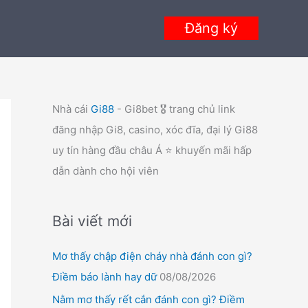
Đăng ký
Nhà cái
Gi88
- Gi8bet 🎖️ trang chủ link
đăng nhập Gi8, casino, xóc đĩa, đại lý Gi88
uy tín hàng đầu châu Á ⭐ khuyến mãi hấp
dẫn dành cho hội viên
Bài viết mới
Mơ thấy chập điện cháy nhà đánh con gì?
Điềm báo lành hay dữ
08/08/2026
Nằm mơ thấy rết cắn đánh con gì? Điềm