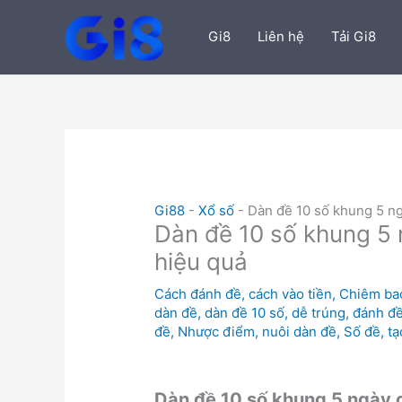
Gi8
Liên hệ
Tải Gi8
Gi88
-
Xổ số
-
Dàn đề 10 số khung 5 ng
Dàn đề 10 số khung 5 
hiệu quả
Cách đánh đề
,
cách vào tiền
,
Chiêm ba
dàn đề
,
dàn đề 10 số
,
dễ trúng
,
đánh đ
đề
,
Nhược điểm
,
nuôi dàn đề
,
Số đề
,
tạ
Dàn đề 10 số khung 5 ngày c