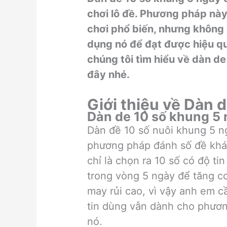
chơi lô đề. Phương pháp này
chơi phổ biến, nhưng không 
dụng nó để đạt được hiệu qu
chúng tôi tìm hiểu về dàn de
đây nhé.
Giới thiệu về Dàn 
Dàn de 10 số khung 5 
Dàn đề 10 số nuôi khung 5 ng
phương pháp đánh số đề khá 
chỉ là chọn ra 10 số có độ ti
trong vòng 5 ngày để tăng cơ
may rủi cao, vì vậy anh em c
tin dùng vẫn dành cho phươn
nó.