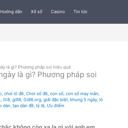
Hướng dẫn
Xổ số
Casino
Tin tức
ày là gì? Phương pháp soi hiệu quả
ngày là gì? Phương pháp soi
o
,
chơi lô đề
,
Chơi số đề
,
con số
,
con số may mắn
,
ề
,
Gi8
,
gi88
,
Gi88.org
,
giải đặc biệt
,
khung 5 ngày
,
lô
o dàn
,
tạo dàn đề
,
tỷ lệ
,
Ưu điểm
hắc không còn xa lạ gì với anh em