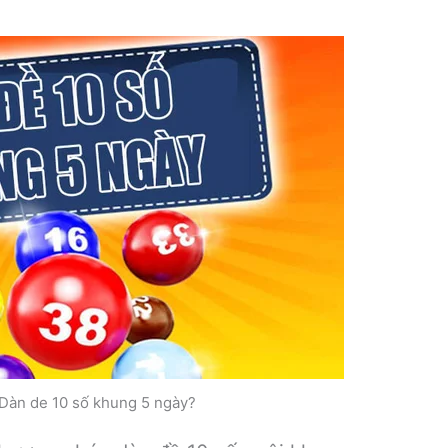
 Dàn de 10 số khung 5 ngày?