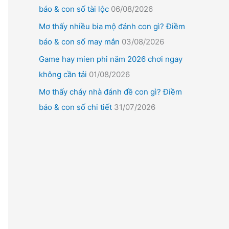
báo & con số tài lộc
06/08/2026
Mơ thấy nhiều bia mộ đánh con gì? Điềm
báo & con số may mắn
03/08/2026
Game hay mien phi năm 2026 chơi ngay
không cần tải
01/08/2026
Mơ thấy cháy nhà đánh đề con gì? Điềm
báo & con số chi tiết
31/07/2026