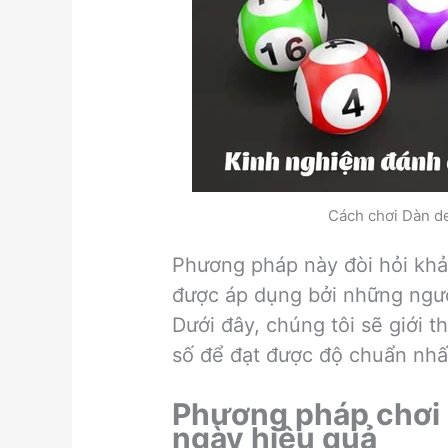
Cách chơi Dàn de
Phương pháp này đòi hỏi khả
được áp dụng bởi những ngườ
Dưới đây, chúng tôi sẽ giới 
số để đạt được độ chuẩn nhấ
Phương pháp chơi 
ngày hiệu quả