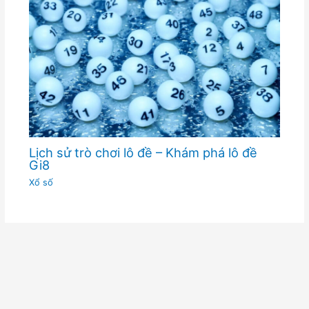
Lịch sử trò chơi lô đề – Khám phá lô đề
Gi8
Xổ số