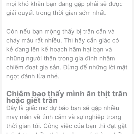
mọi khó khăn bạn đang gặp phải sẽ được
giải quyết trong thời gian sớm nhất.
Còn nếu bạn mộng thấy bị trăn cắn và
chảy máu rất nhiều. Thì hãy cẩn giác có
kẻ đang lên kế hoạch hãm hại bạn và
những người thân trong gia đình nhằm
chiếm đoạt gia sản. Đừng để những lời mật
ngọt đánh lừa nhé.
Chiêm bao thấy mình ăn thịt trăn
hoặc giết trăn
Đây là giấc mơ dự báo bạn sẽ gặp nhiều
may mắn về tình cảm và sự nghiệp trong
thời gian tới. Công việc của bạn thì đạt gặt