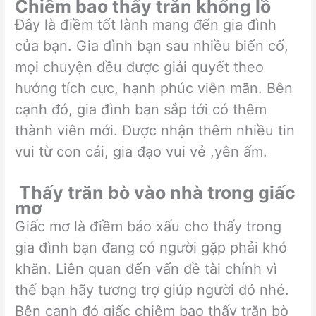
Chiêm bao thấy trăn khổng lồ
Đây là điềm tốt lành mang đến gia đình
của bạn. Gia đình bạn sau nhiều biến cố,
mọi chuyện đều được giải quyết theo
hướng tích cực, hạnh phúc viên mãn. Bên
cạnh đó, gia đình bạn sắp tới có thêm
thành viên mới. Được nhận thêm nhiều tin
vui từ con cái, gia đạo vui vẻ ,yên ấm.
Thấy trăn bò vào nhà trong giấc
mơ
Giấc mơ là điềm báo xấu cho thấy trong
gia đình bạn đang có người gặp phải khó
khăn. Liên quan đến vấn đề tài chính vì
thế bạn hãy tương trợ giúp người đó nhé.
Bên cạnh đó giấc chiêm bao thấy trăn bò