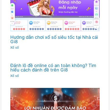
Hướng dẫn chơi xổ số siêu tốc tại Nhà cái
Gi8
Xổ số
Đánh lô đề online có an toàn không? Tìm
hiểu cách đánh đề trên Gi8
Xổ số