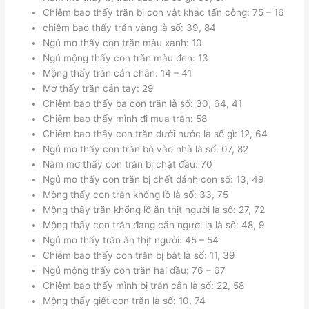
Chiêm bao thấy trăn bị con vật khác tấn công: 75 – 16
chiêm bao thấy trăn vàng là số: 39, 84
Ngủ mơ thấy con trăn màu xanh: 10
Ngủ mộng thấy con trăn màu đen: 13
Mộng thấy trăn cắn chân: 14 – 41
Mơ thấy trăn cắn tay: 29
Chiêm bao thấy ba con trăn là số: 30, 64, 41
Chiêm bao thấy mình đi mua trăn: 58
Chiêm bao thấy con trăn dưới nước là số gì: 12, 64
Ngủ mơ thấy con trăn bò vào nhà là số: 07, 82
Nằm mơ thấy con trăn bị chặt đầu: 70
Ngủ mơ thấy con trăn bị chết đánh con số: 13, 49
Mộng thấy con trăn khổng lồ là số: 33, 75
Mộng thấy trăn khổng lồ ăn thịt người là số: 27, 72
Mộng thấy con trăn đang cắn người lạ là số: 48, 9
Ngủ mơ thấy trăn ăn thịt người: 45 – 54
Chiêm bao thấy con trăn bị bắt là số: 11, 39
Ngủ mộng thấy con trăn hai đầu: 76 – 67
Chiêm bao thấy mình bị trăn cắn là số: 22, 58
Mộng thấy giết con trăn là số: 10, 74