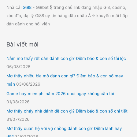
Nhà cái
Gi88
- Gi8bet 🎖️ trang chủ link đăng nhập Gi8, casino,
xóc đĩa, đại lý Gi88 uy tín hàng đầu châu Á ⭐ khuyến mãi hấp
dẫn dành cho hội viên
Bài viết mới
Nằm mơ thấy rết cắn đánh con gì? Điềm báo & con số tài lộc
06/08/2026
Mơ thấy nhiều bia mộ đánh con gì? Điềm báo & con số may
mắn
03/08/2026
Game hay mien phi năm 2026 chơi ngay không cần tải
01/08/2026
Mơ thấy cháy nhà đánh đề con gì? Điềm báo & con số chi tiết
31/07/2026
Mơ thấy quan hệ với vợ chồng đánh con gì? Điềm lành hay
dữ?
31/07/2026