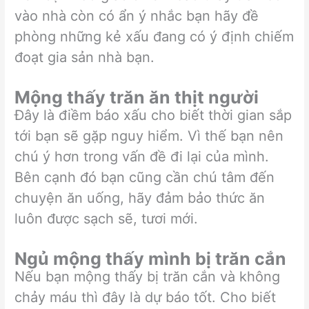
vào nhà còn có ẩn ý nhắc bạn hãy đề
phòng những kẻ xấu đang có ý định chiếm
đoạt gia sản nhà bạn.
Mộng thấy trăn ăn thịt người
Đây là điềm báo xấu cho biết thời gian sắp
tới bạn sẽ gặp nguy hiểm. Vì thế bạn nên
chú ý hơn trong vấn đề đi lại của mình.
Bên cạnh đó bạn cũng cần chú tâm đến
chuyện ăn uống, hãy đảm bảo thức ăn
luôn được sạch sẽ, tươi mới.
Ngủ mộng thấy mình bị trăn cắn
Nếu bạn mộng thấy bị trăn cắn và không
chảy máu thì đây là dự báo tốt. Cho biết