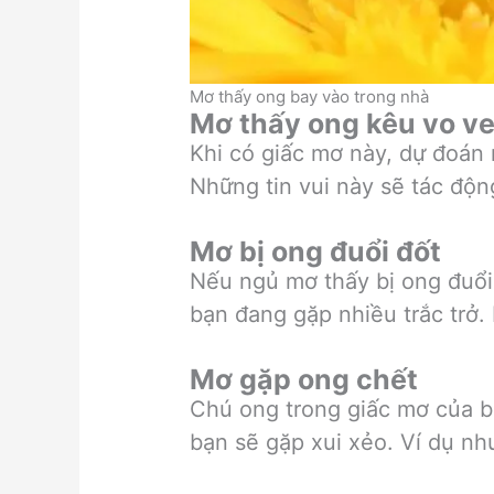
Mơ thấy ong bay vào trong nhà
Mơ thấy ong kêu vo ve
Khi có giấc mơ này, dự đoán r
Những tin vui này sẽ tác độn
Mơ bị ong đuổi đốt
Nếu ngủ mơ thấy bị ong đuổi 
bạn đang gặp nhiều trắc trở.
Mơ gặp ong chết
Chú ong trong giấc mơ của bạ
bạn sẽ gặp xui xẻo. Ví dụ như