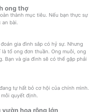
h ong thợ
oàn thành mục tiêu. Nếu bạn thực sự
 an bài.
 đoán gia đình sắp có hỷ sự. Nhưng
ỉ là tổ ong đơn thuần. Ong muỗi, ong
ng. Bạn và gia đình sẽ có thể gặp phải
đang tự hất bỏ cơ hội của chính mình.
 mỗi quyết định.
 vườn hoa rộng lớn