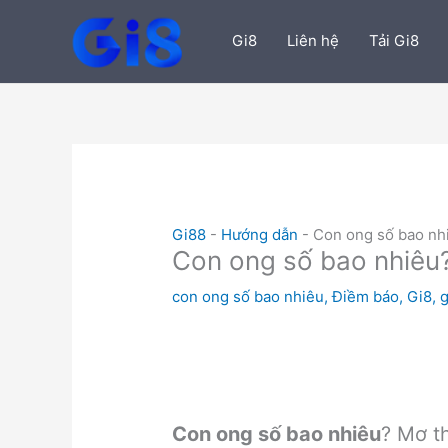
Gi8
Liên hệ
Tải Gi8
Gi88
-
Hướng dẫn
-
Con ong số bao nh
Con ong số bao nhiêu?
con ong số bao nhiêu
,
Điềm báo
,
Gi8
,
g
Con ong số bao nhiêu
? Mơ t