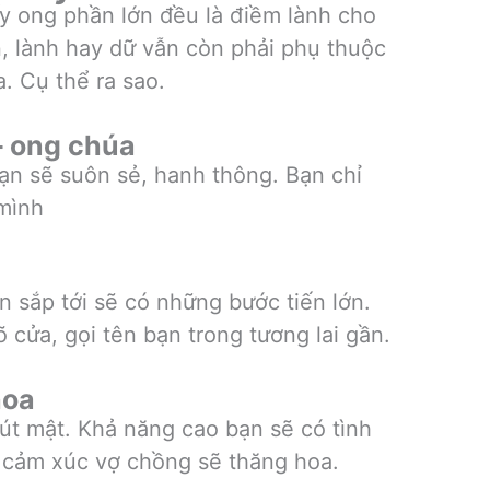
hấy ong phần lớn đều là điềm lành cho
, lành hay dữ vẫn còn phải phụ thuộc
. Cụ thể ra sao.
– ong chúa
ạn sẽ suôn sẻ, hanh thông. Bạn chỉ
 mình
 sắp tới sẽ có những bước tiến lớn.
cửa, gọi tên bạn trong tương lai gần.
hoa
t mật. Khả năng cao bạn sẽ có tình
, cảm xúc vợ chồng sẽ thăng hoa.