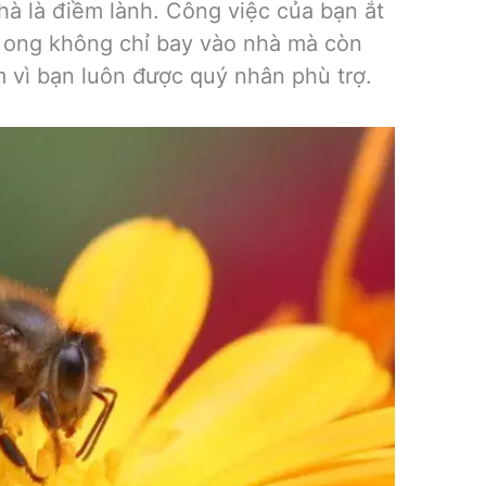
à là điềm lành. Công việc của bạn ắt
ơ ong không chỉ bay vào nhà mà còn
m vì bạn luôn được quý nhân phù trợ.