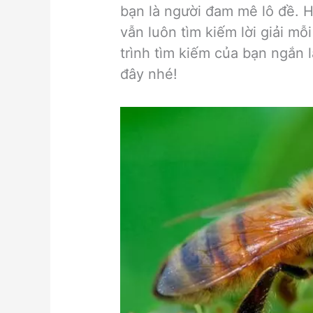
bạn là người đam mê lô đề. H
vẫn luôn tìm kiếm lời giải mỗ
trình tìm kiếm của bạn ngắn l
đây nhé!