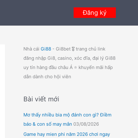
Đăng ký
Nhà cái
Gi88
- Gi8bet 🎖️ trang chủ link
đăng nhập Gi8, casino, xóc đĩa, đại lý Gi88
uy tín hàng đầu châu Á ⭐ khuyến mãi hấp
dẫn dành cho hội viên
Bài viết mới
Mơ thấy nhiều bia mộ đánh con gì? Điềm
báo & con số may mắn
03/08/2026
Game hay mien phi năm 2026 chơi ngay