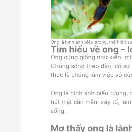
Ong là hình ảnh biểu tượng, thể hiện s
Tìm hiểu về ong – 
Ong cũng giống như kiến, mối 
Chúng sống theo đàn, có sự 
thực là chúng làm việc vô cù
Ong là hình ảnh biểu tượng, 
hút mật cần mẫn, xây tổ, làm 
sống.
Mơ thấy ong là làn