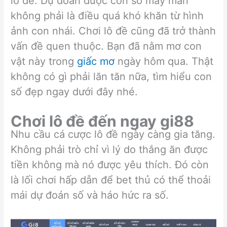
lô đề. Dự đoán được con số may mắn
không phải là điều quá khó khăn từ hình
ảnh con nhái. Chơi lô đề cũng đã trở thành
vấn đề quen thuộc. Bạn đã nằm mơ con
vật này trong
giấc mơ
ngày hôm qua. Thật
không có gì phải lăn tăn nữa, tìm hiểu con
số đẹp ngay dưới đây nhé.
Chơi lô đề đến ngay gi88
Nhu cầu cá cược lô đề ngày càng gia tăng.
Không phải trò chỉ vì lý do thắng ăn được
tiền không mà nó được yêu thích. Đó còn
là lối chơi hấp dẫn để bet thủ có thể thoải
mái dự đoán số và háo hức ra số.