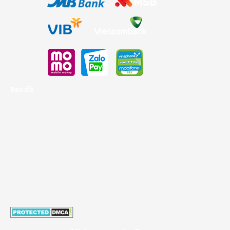
Bản đồ