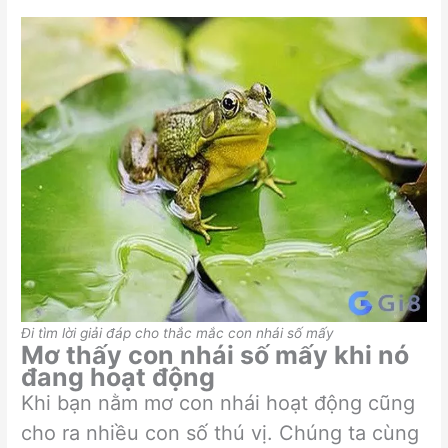
Đi tìm lời giải đáp cho thắc mắc con nhái số mấy
Mơ thấy con nhái số mấy khi nó
đang hoạt động
Khi bạn nằm mơ con nhái hoạt động cũng
cho ra nhiều con số thú vị. Chúng ta cùng