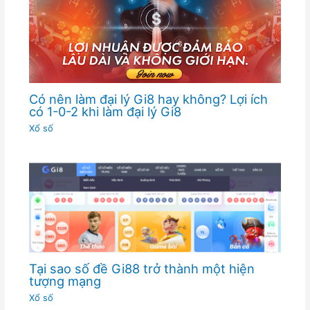
Có nên làm đại lý Gi8 hay không? Lợi ích
có 1-0-2 khi làm đại lý Gi8
Xổ số
Tại sao số đề Gi88 trở thành một hiện
tượng mạng
Xổ số