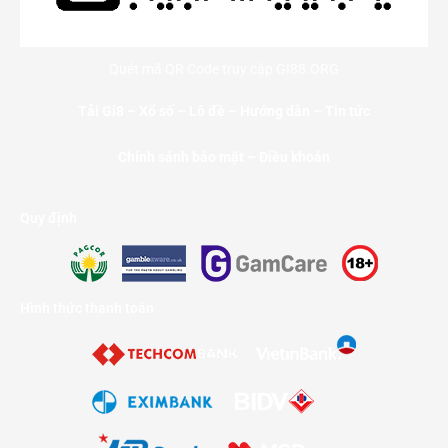
Quét mã QR Code truy cập GI88.ORG
Tải Gi8
–
Xổ số
–
Lô đề
–
Hướng dẫn
–
Tin tức
Chính sánh bảo mật – Điều khoản
Quy định
Hình thức thanh toán