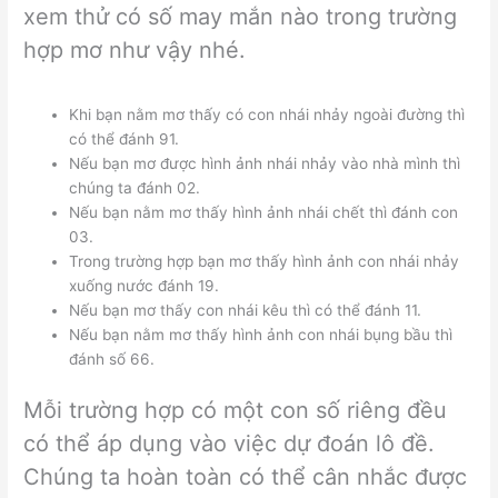
xem thử có số may mắn nào trong trường
hợp mơ như vậy nhé.
Khi bạn nằm mơ thấy có con nhái nhảy ngoài đường thì
có thể đánh 91.
Nếu bạn mơ được hình ảnh nhái nhảy vào nhà mình thì
chúng ta đánh 02.
Nếu bạn nằm mơ thấy hình ảnh nhái chết thì đánh con
03.
Trong trường hợp bạn mơ thấy hình ảnh con nhái nhảy
xuống nước đánh 19.
Nếu bạn mơ thấy con nhái kêu thì có thể đánh 11.
Nếu bạn nằm mơ thấy hình ảnh con nhái bụng bầu thì
đánh số 66.
Mỗi trường hợp có một con số riêng đều
có thể áp dụng vào việc dự đoán lô đề.
Chúng ta hoàn toàn có thể cân nhắc được