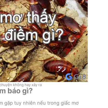
ó chuyện không hay xảy ra
ềm báo gì?
m gặp tuy nhiên nếu trong giấc mơ