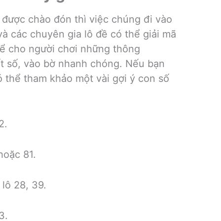
g được chào đón thì việc chúng đi vào
và các chuyên gia lô đề có thể giải mã
để cho người chơi những thông
t số, vào bờ nhanh chóng. Nếu bạn
 thể tham khảo một vài gợi ý con số
2.
hoặc 81.
lô 28, 39.
3.