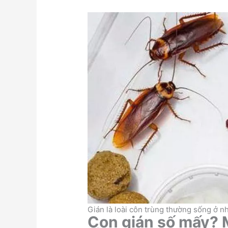
Gián là loài côn trùng thường sống ở n
Con gián số mấy? 