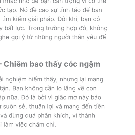
i nhắc nhở để bạn cẩn trọng vì có thể
c tạp. Nó đề cao sự tỉnh táo để bạn
tìm kiếm giải pháp. Đôi khi, bạn có
y bất lực. Trong trường hợp đó, không
nghe gợi ý từ những người thân yêu để
– Chiêm bao thấy cóc ngậm
ải nghiệm hiếm thấy, nhưng lại mang
tận. Bạn không cần lo lắng về con
p nữa. Đó là bởi vì giấc mơ này báo
 suôn sẻ, thuận lợi và mang đến tiền
g và đừng quá phấn khích, vì thành
 làm việc chăm chỉ.