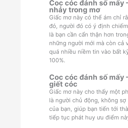
Coc cóc đánh số mấy 
nhảy trong mơ
Giấc mơ này có thể ám chỉ rằ
đó, người đó có ý định chiếm
là bạn cần cẩn thận hơn tron
những người mới mà còn cả 
quá nhiều niềm tin vào bất kỳ
100%.
Coc cóc đánh số mấy 
giết cóc
Giấc mơ này cho thấy một ph
là người chủ động, không sợ
của bạn, giúp bạn tiến tới 
tiếp tục phát huy ưu điểm n