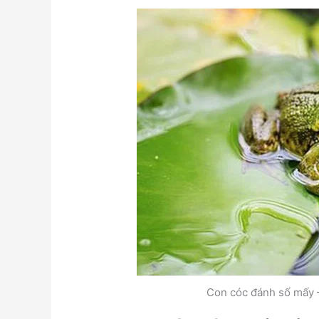
Con cóc đánh số mấy –