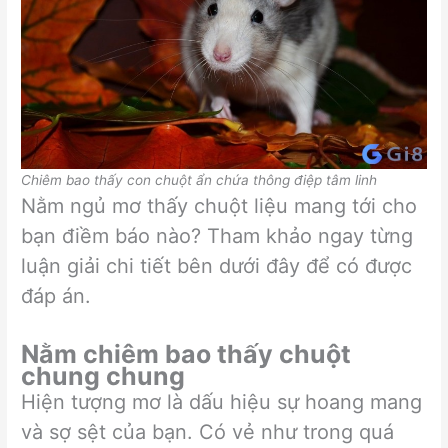
Chiêm bao thấy con chuột ẩn chứa thông điệp tâm linh
Nằm ngủ mơ thấy chuột liệu mang tới cho
bạn điềm báo nào? Tham khảo ngay từng
luận giải chi tiết bên dưới đây để có được
đáp án.
Nằm chiêm bao thấy chuột
chung chung
Hiện tượng mơ là dấu hiệu sự hoang mang
và sợ sệt của bạn. Có vẻ như trong quá