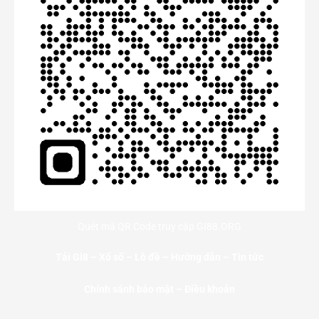
Quét mã QR Code truy cập GI88.ORG
Tải Gi8
–
Xổ số
–
Lô đề
–
Hướng dẫn
–
Tin tức
Chính sánh bảo mật – Điều khoản