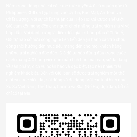
Nằm trong dòng nhà cái cá cược trực tuyến 4.0 có nguồn gốc từ
Philippines,
Gi8
đã tập trung vào Uy Tín, Bảo Mật, An Toàn và
Chất Lượng. Với sự chấp thuận của Hiệp Hội Cá Cược Thế Giới,
Gi8 cam kết mang đến cho người chơi những trải nghiệm thú vị và
hấp dẫn. Với danh xưng là điểm đến giải trí hàng đầu ở Châu Á,
Gi8 tự hào sở hữu công nghệ tiên tiến để vận hành các trò chơi,
đồng thời hướng đến mục tiêu mang đến cho mọi khách hàng
những trải nghiệm độc đáo. Gi8 đã tự hào đứng đầu trong cuộc
cách mạng 4.0 bằng việc đảm bảo tính bảo mật cao, sự đa dạng
về sản phẩm, dịch vụ hoàn hảo và đặc biệt, tạo nên nhiều trải
nghiệm khác biệt. Đến với Gi8, bạn sẽ được trải nghiệm một thế
giới cá cược hiện đại, sôi động và đa dạng. Với các loại hình như
Xổ Số Việt Nam, Thể Thao, Casino và Slot (Nổ Hủ) độc đáo, tất cả
chỉ có tại Gi8.