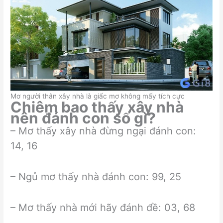
Mơ người thân xây nhà là giấc mơ không mấy tích cực
Chiêm bao thấy xây nhà
nên đánh con số gì?
– Mơ thấy xây nhà đừng ngại đánh con:
14, 16
– Ngủ mơ thấy nhà đánh con: 99, 25
– Mơ thấy nhà mới hãy đánh đề: 03, 68