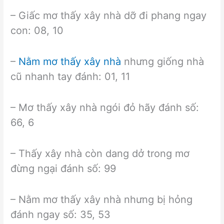
– Giấc mơ thấy xây nhà dỡ đi phang ngay
con: 08, 10
–
Nằm mơ thấy xây nhà
nhưng giống nhà
cũ nhanh tay đánh: 01, 11
– Mơ thấy xây nhà ngói đỏ hãy đánh số:
66, 6
– Thấy xây nhà còn dang dở trong mơ
đừng ngại đánh số: 99
– Nằm mơ thấy xây nhà nhưng bị hỏng
đánh ngay số: 35, 53