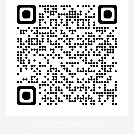
Quét mã QR Code truy cập GI88.ORG