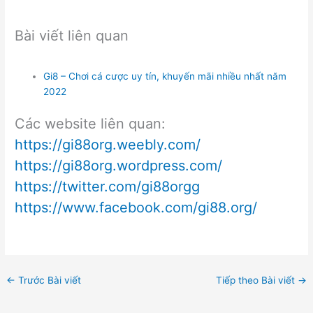
Bài viết liên quan
Gi8 – Chơi cá cược uy tín, khuyến mãi nhiều nhất năm
2022
Các website liên quan:
https://gi88org.weebly.com/
https://gi88org.wordpress.com/
https://twitter.com/gi88orgg
https://www.facebook.com/gi88.org/
←
Trước Bài viết
Tiếp theo Bài viết
→