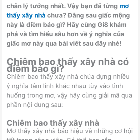
chân lý tưởng nhất. Vậy bạn đã từng
mơ
thấy xây nhà
chưa? Đằng sau giấc mộng
này là điềm báo gì? Hãy cùng Gi8 khám
phá và tìm hiểu sâu hơn về ý nghĩa của
giấc mơ này qua bài viết sau đây nhé!
Chiêm bao thấy xây nhà có
điềm báo gì?
Chiêm bao thấy xây nhà chứa đựng nhiều
ý nghĩa tâm linh khác nhau tùy vào tình
huống trong mơ, vậy hãy cùng giải mã qua
phần nội dung sau:
Chiêm bao thấy xây nhà
Mơ thấy xây nhà báo hiệu về những cơ hội