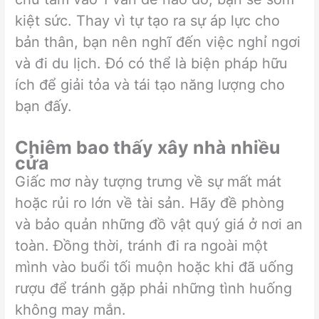
kiệt sức. Thay vì tự tạo ra sự áp lực cho
bản thân, bạn nên nghĩ đến việc nghỉ ngơi
và đi du lịch. Đó có thể là biện pháp hữu
ích để giải tỏa và tái tạo năng lượng cho
bạn đấy.
Chiêm bao thấy xây nhà nhiều
cửa
Giấc mơ này tượng trưng về sự mất mát
hoặc rủi ro lớn về tài sản. Hãy đề phòng
và bảo quản những đồ vật quý giá ở nơi an
toàn. Đồng thời, tránh đi ra ngoài một
mình vào buổi tối muộn hoặc khi đã uống
rượu để tránh gặp phải những tình huống
không may mắn.