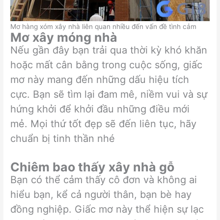
Mơ hàng xóm xây nhà liên quan nhiều đến vấn đề tình cảm
Mơ xây móng nhà
Nếu gần đây bạn trải qua thời kỳ khó khăn
hoặc mất cân bằng trong cuộc sống, giấc
mơ này mang đến những dấu hiệu tích
cực. Bạn sẽ tìm lại đam mê, niềm vui và sự
hứng khởi để khởi đầu những điều mới
mẻ. Mọi thứ tốt đẹp sẽ đến liên tục, hãy
chuẩn bị tinh thần nhé
Chiêm bao thấy xây nhà gỗ
Bạn có thể cảm thấy cô đơn và không ai
hiểu bạn, kể cả người thân, bạn bè hay
đồng nghiệp. Giấc mơ này thể hiện sự lạc