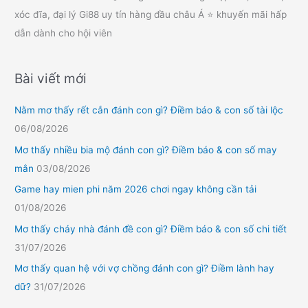
xóc đĩa, đại lý Gi88 uy tín hàng đầu châu Á ⭐ khuyến mãi hấp
dẫn dành cho hội viên
Bài viết mới
Nằm mơ thấy rết cắn đánh con gì? Điềm báo & con số tài lộc
06/08/2026
Mơ thấy nhiều bia mộ đánh con gì? Điềm báo & con số may
mắn
03/08/2026
Game hay mien phi năm 2026 chơi ngay không cần tải
01/08/2026
Mơ thấy cháy nhà đánh đề con gì? Điềm báo & con số chi tiết
31/07/2026
Mơ thấy quan hệ với vợ chồng đánh con gì? Điềm lành hay
dữ?
31/07/2026