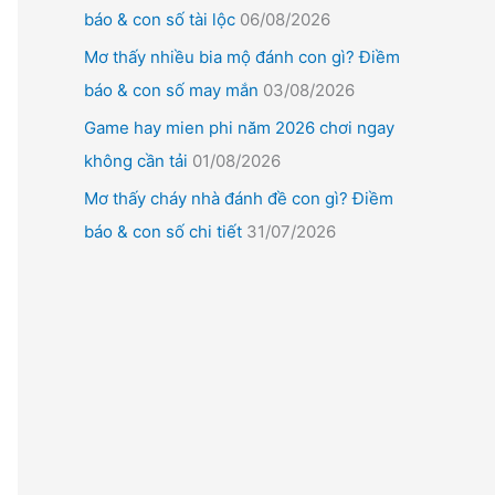
báo & con số tài lộc
06/08/2026
Mơ thấy nhiều bia mộ đánh con gì? Điềm
báo & con số may mắn
03/08/2026
Game hay mien phi năm 2026 chơi ngay
không cần tải
01/08/2026
Mơ thấy cháy nhà đánh đề con gì? Điềm
báo & con số chi tiết
31/07/2026