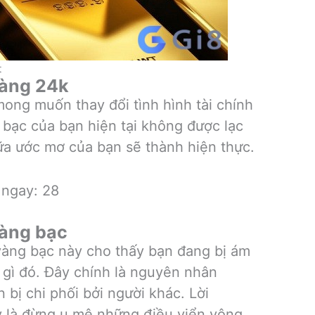
t
vàng 24k
ong muốn thay đổi tình hình tài chính
 bạc của bạn hiện tại không được lạc
a ước mơ của bạn sẽ thành hiện thực.
 ngay: 28
àng bạc
 vàng bạc này cho thấy bạn đang bị ám
 gì đó. Đây chính là nguyên nhân
 bị chi phối bởi người khác. Lời
 là đừng u mê những điều viển vông