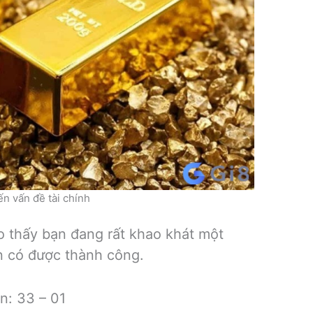
n vấn đề tài chính
 thấy bạn đang rất khao khát một
n có được thành công.
n: 33 – 01