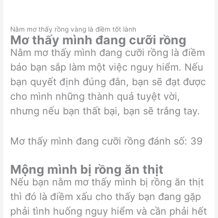
Nằm mơ thấy rồng vàng là điềm tốt lành
Mơ thấy mình đang cưỡi rồng
Nằm mơ thấy mình đang cưỡi rồng là điềm
báo bạn sắp làm một việc nguy hiểm. Nếu
bạn quyết định đúng đắn, bạn sẽ đạt được
cho mình những thành quả tuyệt vời,
nhưng nếu bạn thất bại, bạn sẽ trắng tay.
Mơ thấy mình đang cưỡi rồng đánh số: 39