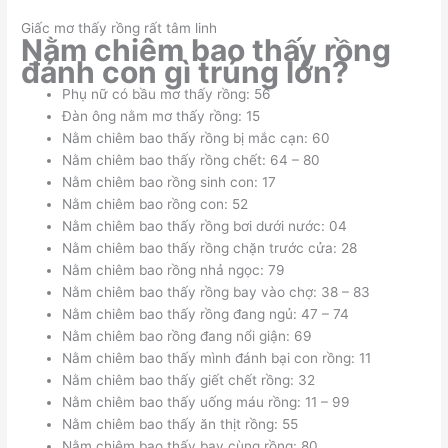
Giấc mơ thấy rồng rất tâm linh
Nằm chiêm bao thấy rồng
đánh con gì trúng lớn?
Phụ nữ có bầu mơ thấy rồng: 56
Đàn ông nằm mơ thấy rồng: 15
Nằm chiêm bao thấy rồng bị mắc cạn: 60
Nằm chiêm bao thấy rồng chết: 64 – 80
Nằm chiêm bao rồng sinh con: 17
Nằm chiêm bao rồng con: 52
Nằm chiêm bao thấy rồng bơi dưới nước: 04
Nằm chiêm bao thấy rồng chặn trước cửa: 28
Nằm chiêm bao rồng nhả ngọc: 79
Nằm chiêm bao thấy rồng bay vào chợ: 38 – 83