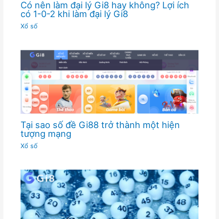
Có nên làm đại lý Gi8 hay không? Lợi ích
có 1-0-2 khi làm đại lý Gi8
Xổ số
Tại sao số đề Gi88 trở thành một hiện
tượng mạng