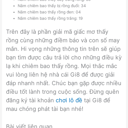
Nằm chiêm bao thấy rồng đang ngủ: 47 – 74
Nằm chiêm bao rồng đang nổi giận: 69
Nằm chiêm bao thấy mình đánh bại con rồng: 11
Nằm chiêm bao thấy giết chết rồng: 32
Nằm chiêm bao thấy uống máu rồng: 11 – 99
Nằm chiêm bao thấy ăn thịt rồng: 55
Nằm chiêm bao thấy bay cùng rồng: 80
Nằm chiêm bao thấy bị rồng đuổi: 34
Nằm chiêm bao thấy rồng đen: 04
Nằm chiêm bao thấy rồng trắng: 19
Trên đây là phần giải mã giấc mơ thấy
rồng cùng những điềm báo và con số may
mắn. Hi vọng những thông tin trên sẽ giúp
bạn tìm được câu trả lời cho những điều kỳ
lạ khi chiêm bao thấy rồng. Mọi thắc mắc
vui lòng liên hệ nhà cái Gi8 để được giải
đáp nhanh nhất. Chúc bạn gặp được nhiều