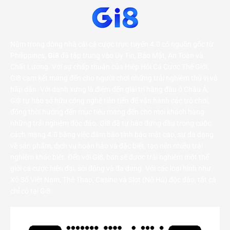
Mơ thấy cháy nhà đánh đề con gì? Điềm báo & con số chi tiết
31/07/2026
Mơ thấy quan hệ với vợ chồng đánh con gì? Điềm lành hay
dữ?
31/07/2026
Nằm trong dòng nhà cái cá cược trực tuyến 4.0 có nguồn gốc từ
Philippines,
Gi8
đã tập trung vào Uy Tín, Bảo Mật, An Toàn và
Chất Lượng. Với sự chấp thuận của Hiệp Hội Cá Cược Thế Giới,
Gi8 cam kết mang đến cho người chơi những trải nghiệm thú vị và
hấp dẫn. Với danh xưng là điểm đến giải trí hàng đầu ở Châu Á,
Gi8 tự hào sở hữu công nghệ tiên tiến để vận hành các trò chơi,
đồng thời hướng đến mục tiêu mang đến cho mọi khách hàng
những trải nghiệm độc đáo. Gi8 đã tự hào đứng đầu trong cuộc
cách mạng 4.0 bằng việc đảm bảo tính bảo mật cao, sự đa dạng
về sản phẩm, dịch vụ hoàn hảo và đặc biệt, tạo nên nhiều trải