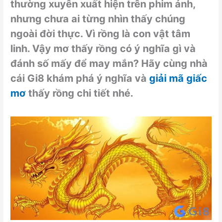
thường xuyên xuất hiện trên phim ảnh,
nhưng chưa ai từng nhìn thấy chúng
ngoài đời thực. Vì rồng là con vật tâm
linh. Vậy mơ thấy rồng có ý nghĩa gì và
đánh số mấy để may mắn? Hãy cùng nhà
cái Gi8 khám phá ý nghĩa và
giải mã giấc
mơ
thấy rồng chi tiết nhé.