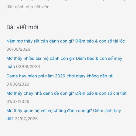
Nhà cái
Gi88
- Gi8bet 🎖️ trang chủ link đăng nhập Gi8, casino,
xóc đĩa, đại lý Gi88 uy tín hàng đầu châu Á ⭐ khuyến mãi hấp
dẫn dành cho hội viên
Bài viết mới
Nằm mơ thấy rết cắn đánh con gì? Điềm báo & con số tài lộc
06/08/2026
Mơ thấy nhiều bia mộ đánh con gì? Điềm báo & con số may
mắn
03/08/2026
Game hay mien phi năm 2026 chơi ngay không cần tải
01/08/2026