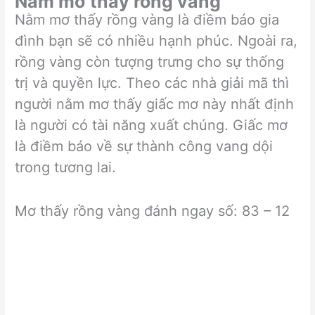
Nằm mơ thấy rồng vàng
Nằm mơ thấy rồng vàng là điềm báo gia
đình bạn sẽ có nhiều hạnh phúc. Ngoài ra,
rồng vàng còn tượng trưng cho sự thống
trị và quyền lực. Theo các nhà giải mã thì
người nằm mơ thấy giấc mơ này nhất định
là người có tài năng xuất chúng. Giấc mơ
là điềm báo về sự thành công vang dội
trong tương lai.
Mơ thấy rồng vàng đánh ngay số: 83 – 12