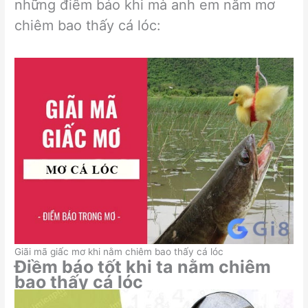
những điềm báo khi mà anh em nằm mơ
chiêm bao thấy cá lóc:
Giãi mã giấc mơ khi nằm chiêm bao thấy cá lóc
Điềm báo tốt khi ta nằm chiêm
bao thấy cá lóc