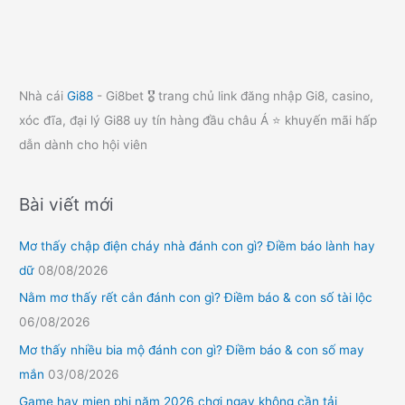
Nhà cái
Gi88
- Gi8bet 🎖️ trang chủ link đăng nhập Gi8, casino,
xóc đĩa, đại lý Gi88 uy tín hàng đầu châu Á ⭐ khuyến mãi hấp
dẫn dành cho hội viên
Bài viết mới
Mơ thấy chập điện cháy nhà đánh con gì? Điềm báo lành hay
dữ
08/08/2026
Nằm mơ thấy rết cắn đánh con gì? Điềm báo & con số tài lộc
06/08/2026
Mơ thấy nhiều bia mộ đánh con gì? Điềm báo & con số may
mắn
03/08/2026
Game hay mien phi năm 2026 chơi ngay không cần tải