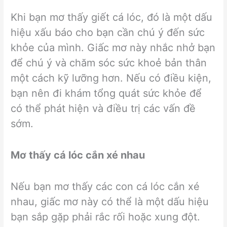
Khi bạn mơ thấy giết cá lóc, đó là một dấu
hiệu xấu báo cho bạn cần chú ý đến sức
khỏe của mình. Giấc mơ này nhắc nhở bạn
để chú ý và chăm sóc sức khoẻ bản thân
một cách kỹ lưỡng hơn. Nếu có điều kiện,
bạn nên đi khám tổng quát sức khỏe để
có thể phát hiện và điều trị các vấn đề
sớm.
Mơ thấy cá lóc cắn xé nhau
Nếu bạn mơ thấy các con cá lóc cắn xé
nhau, giấc mơ này có thể là một dấu hiệu
bạn sắp gặp phải rắc rối hoặc xung đột.