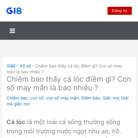
Đăng ký
Gi88
-
Xổ số
-
Chiêm bao thấy cá lóc điềm gì? Con số may
mắn là bao nhiêu ?
Chiêm bao thấy cá lóc điềm gì? Con
số may mắn là bao nhiêu ?
Chiêm bao
,
con số
,
con số may mắn
,
Điềm báo
,
Giấc mơ
,
Giãi
mã giấc mơ
Cá lóc
là một loài cá sống thường sống
trong môi trường nước ngọt như ao, hồ.