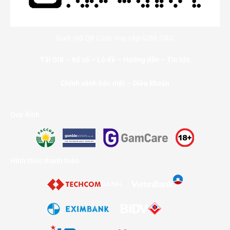
Quét mã QR Code truy cập GI88.ORG
Tải Gi8
–
Xổ số
–
Lô đề
–
Hướng dẫn
–
Tin tức
Chính sánh bảo mật – Điều khoản
Quy định
Hình thức thanh toán