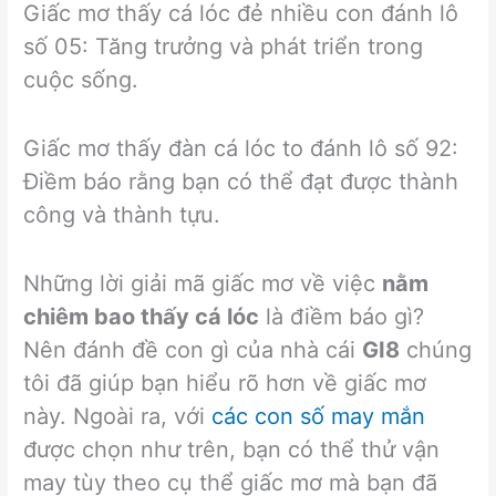
Giấc mơ thấy cá lóc đẻ nhiều con đánh lô
số 05: Tăng trưởng và phát triển trong
cuộc sống.
Giấc mơ thấy đàn cá lóc to đánh lô số 92:
Điềm báo rằng bạn có thể đạt được thành
công và thành tựu.
Những lời giải mã giấc mơ về việc
nằm
chiêm bao thấy cá lóc
là điềm báo gì?
Nên đánh đề con gì của nhà cái
GI8
chúng
tôi đã giúp bạn hiểu rõ hơn về giấc mơ
này. Ngoài ra, với
các con số may mắn
được chọn như trên, bạn có thể thử vận
may tùy theo cụ thể giấc mơ mà bạn đã