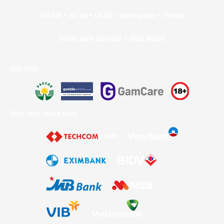
Tải Gi8
–
Xổ số
–
Lô đề
–
Hướng dẫn
–
Tin tức
Chính sánh bảo mật – Điều khoản
Quy định
Hình thức thanh toán