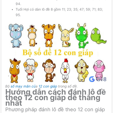
94.
Tuổi Hợi có dàn lô đề 8 gồm 11; 23; 35; 47; 59; 71; 83;
95.
Bộ
số may mắn củ
a
12 con giáp
trong số đề.
Hướng dẫn cách đánh lô đề
theo 12 con giáp dễ thắng
nhất
Phương pháp đánh lô đề theo 12 con giáp