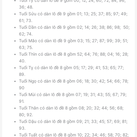
Tuổi Tý có dàn lô đề 9 gồm 00; 12; 24; 60; 72; 84; 96;
36; 48.
Tuổi Sửu có dàn lô đề 9 gồm 01; 13; 25; 37; 85; 97; 49;
61; 73.
Tuổi Dần có dàn lô đề 9 gồm 02; 14; 26; 38; 86; 98; 50;
62; 74.
Tuổi Mão có dàn lô đề 9 gồm 03; 15; 27; 87; 99; 39; 51;
63; 75.
Tuổi Thìn có dàn lô đề 8 gồm 52; 64; 76; 88; 04; 16; 28;
40.
Tuổi Tỵ có dàn lô đề 8 gồm 05; 17; 29; 41; 53; 65; 77;
89.
Tuổi Ngọ có dàn lô đề 8 gồm 06; 18; 30; 42; 54; 66; 78;
90
Tuổi Mùi có dàn lô đề 8 gồm 07; 19; 31; 43; 55; 67; 79;
91.
Tuổi Thân có dàn lô đề 8 gồm 08; 20; 32; 44; 56; 68;
80; 92.
Tuổi Dậu có dàn lô đề 8 gồm 09; 21; 33; 45; 57; 69; 81;
93.
Tuổi Tuất có dàn lô đề 8 gồm 10; 22; 34; 46; 58; 70; 82;