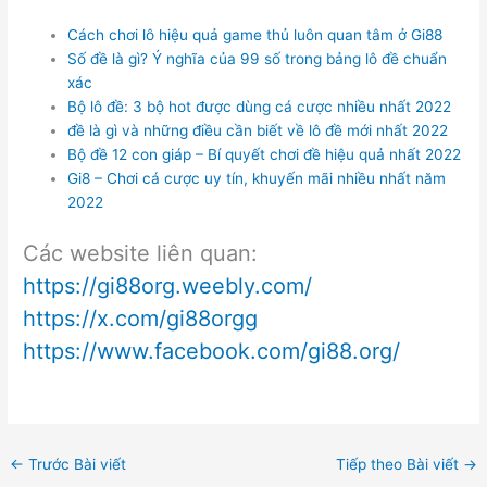
Cách chơi lô hiệu quả game thủ luôn quan tâm ở Gi88
Số đề là gì? Ý nghĩa của 99 số trong bảng lô đề chuẩn
xác
Bộ lô đề: 3 bộ hot được dùng cá cược nhiều nhất 2022
đề là gì và những điều cần biết về lô đề mới nhất 2022
Bộ đề 12 con giáp – Bí quyết chơi đề hiệu quả nhất 2022
Gi8 – Chơi cá cược uy tín, khuyến mãi nhiều nhất năm
2022
Các website liên quan:
https://gi88org.weebly.com/
https://x.com/gi88orgg
https://www.facebook.com/gi88.org/
←
Trước Bài viết
Tiếp theo Bài viết
→