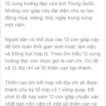
12 cung hoàng đạo của lịch Trung Quốc.
Những con giáp này đại diện cho sự lao
động mùa; màng; thứ; ngày trong cùng
một năm.
Người dân có thể dựa vào 12 con giáp này
để tính toán thời gian sinh hoạt; làm việc
và trồng trọt hợp lý. Theo tìm hiểu 12 cung
hoàng đạo còn được gọi là can chi. Có tất
cả 12 địa chỉ và 10 thiên can tạo thành.
Thiên can khi kết hợp với địa chi sẽ được
thành chu kỳ tổ hợp có 1 vòng quay. Để
chơi lô đề hay xem 12 con giáp chuẩn xác
nhất bạn nên nắm rõ một số thiên can và