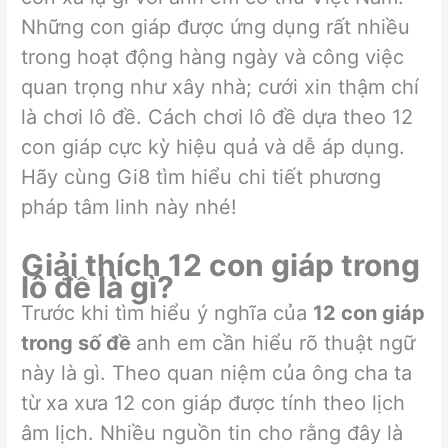
Những con giáp được ứng dụng rất nhiều
trong hoạt động hàng ngày và công việc
quan trọng như xây nhà; cưới xin thậm chí
là chơi lô đề. Cách chơi lô đề dựa theo 12
con giáp cực kỳ hiệu quả và dễ áp dụng.
Hãy cùng Gi8 tìm hiểu chi tiết phương
pháp tâm linh này nhé!
Giải thích 12 con giáp trong
lô đề là gì?
Trước khi tìm hiểu ý nghĩa của
12 con giáp
trong số đề
anh em cần hiểu rõ thuật ngữ
này là gì. Theo quan niệm của ông cha ta
từ xa xưa 12 con giáp được tính theo lịch
âm lịch. Nhiều nguồn tin cho rằng đây là