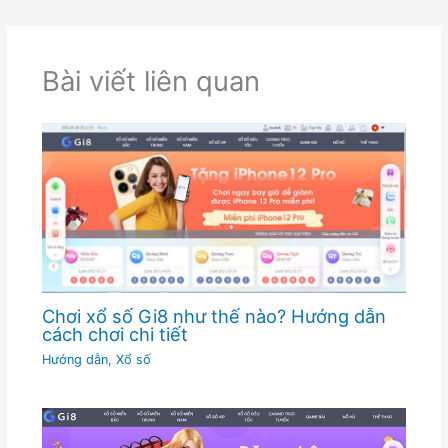
Bài viết liên quan
Chơi xổ số Gi8 như thế nào? Hướng dẫn
cách chơi chi tiết
Hướng dẫn
,
Xổ số