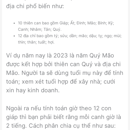
địa chi phổ biến như:
10 thiên can bao gồm Giáp; Ất; Đinh; Mão; Bính; Kỷ;
Canh; Nhâm; Tân; Quý.
12 địa chỉ bao gồm tý; sửu; dần; mão; dậu; tỵ; ngọ; mùi;
thìn; thân; tuất; hợi.
Ví dụ năm nay là 2023 là năm Quý Mão
được kết hợp bởi thiên can Quý và địa chi
Mão. Người ta sẽ dùng tuổi mụ này để tính
toán; xem xét tuổi hợp để xây nhà; cưới
xin hay kinh doanh.
Ngoài ra nếu tính toán giờ theo 12 con
giáp thì bạn phải biết rằng mỗi canh giờ là
2 tiếng. Cách phân chia cụ thể như sau: