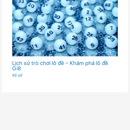
Lịch sử trò chơi lô đề – Khám phá lô đề
Gi8
Xổ số