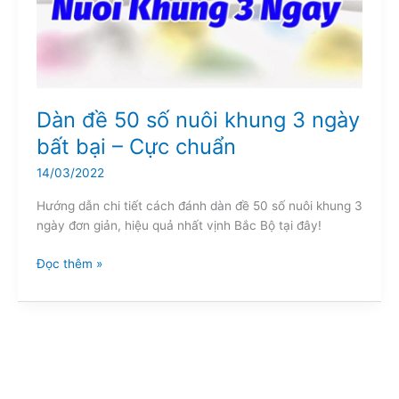
3
ngày
bất
bại
–
Dàn đề 50 số nuôi khung 3 ngày
Cực
chuẩn
bất bại – Cực chuẩn
14/03/2022
Hướng dẫn chi tiết cách đánh dàn đề 50 số nuôi khung 3
ngày đơn giản, hiệu quả nhất vịnh Bắc Bộ tại đây!
Đọc thêm »