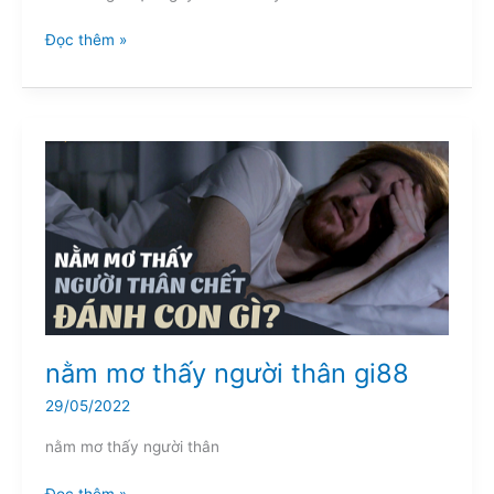
Đọc thêm »
nằm
mơ
thấy
người
thân
gi88
nằm mơ thấy người thân gi88
29/05/2022
nằm mơ thấy người thân
Đọc thêm »