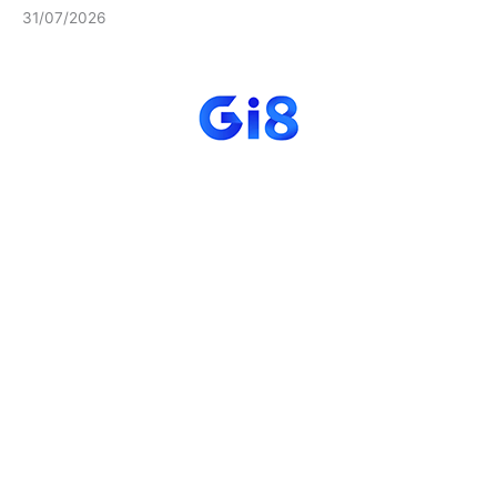
31/07/2026
Nằm trong dòng nhà cái cá cược trực tuyến 4.0 có nguồn gốc từ
Philippines,
Gi8
đã tập trung vào Uy Tín, Bảo Mật, An Toàn và
Chất Lượng. Với sự chấp thuận của Hiệp Hội Cá Cược Thế Giới,
Gi8 cam kết mang đến cho người chơi những trải nghiệm thú vị và
hấp dẫn. Với danh xưng là điểm đến giải trí hàng đầu ở Châu Á,
Gi8 tự hào sở hữu công nghệ tiên tiến để vận hành các trò chơi,
đồng thời hướng đến mục tiêu mang đến cho mọi khách hàng
những trải nghiệm độc đáo. Gi8 đã tự hào đứng đầu trong cuộc
cách mạng 4.0 bằng việc đảm bảo tính bảo mật cao, sự đa dạng
về sản phẩm, dịch vụ hoàn hảo và đặc biệt, tạo nên nhiều trải
nghiệm khác biệt. Đến với Gi8, bạn sẽ được trải nghiệm một thế
giới cá cược hiện đại, sôi động và đa dạng. Với các loại hình như
Xổ Số Việt Nam, Thể Thao, Casino và Slot (Nổ Hủ) độc đáo, tất cả
chỉ có tại Gi8.