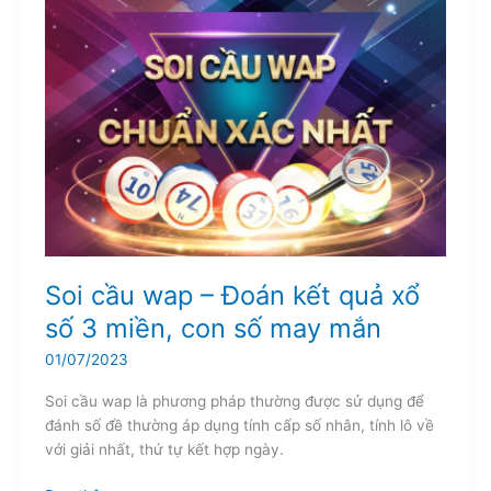
cầu
wap
–
Đoán
kết
quả
xổ
số
3
miền,
con
Soi cầu wap – Đoán kết quả xổ
số
may
số 3 miền, con số may mắn
mắn
01/07/2023
Soi cầu wap là phương pháp thường được sử dụng để
đánh số đề thường áp dụng tính cấp số nhân, tính lô về
với giải nhất, thứ tự kết hợp ngày.