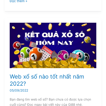
Đọc thêm »
Web
xổ
số
nào
tốt
nhất
năm
2022?
Web xổ số nào tốt nhất năm
2022?
05/09/2022
Bạn đang tìm web xổ số? Bạn chưa có được lựa chọn
cuối cùng? Đọc ngay bài viết này của Gi88 nhé.