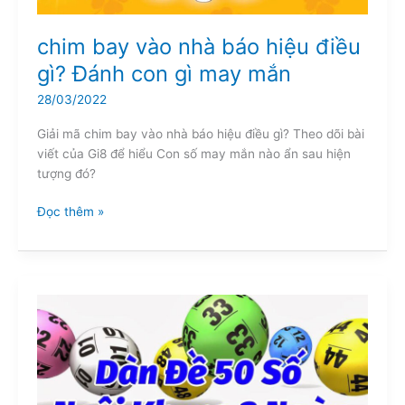
Đánh
con
chim bay vào nhà báo hiệu điều
gì
may
gì? Đánh con gì may mắn
mắn
28/03/2022
Giải mã chim bay vào nhà báo hiệu điều gì? Theo dõi bài
viết của Gi8 để hiểu Con số may mắn nào ẩn sau hiện
tượng đó?
Đọc thêm »
Dàn
đề
50
số
nuôi
khung