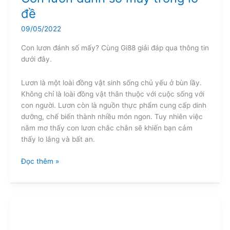
đề
09/05/2022
Con lươn đánh số mấy? Cùng Gi88 giải đáp qua thông tin
dưới đây.
Lươn là một loài đồng vật sinh sống chủ yếu ở bùn lầy.
Không chỉ là loài đồng vật thân thuộc với cuộc sống với
con người. Lươn còn là nguồn thực phẩm cung cấp dinh
dưỡng, chế biến thành nhiều món ngon. Tuy nhiên việc
nằm mơ thấy con lươn chắc chắn sẽ khiến bạn cảm
thấy lo lắng và bất an.
Đọc thêm »
Mơ
thấy