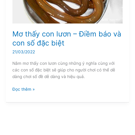
và
con
số
đặc
biệt
Mơ thấy con lươn – Điềm báo và
con số đặc biệt
21/03/2022
Nằm mơ thấy con lươn cùng những ý nghĩa cùng với
các con số đặc biệt sẽ giúp cho người chơi có thể dễ
dàng chơi số đề dễ dàng và hiệu quả.
Đọc thêm »