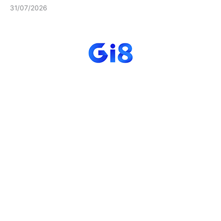
31/07/2026
Nằm trong dòng nhà cái cá cược trực tuyến 4.0 có nguồn gốc từ
Philippines,
Gi8
đã tập trung vào Uy Tín, Bảo Mật, An Toàn và
Chất Lượng. Với sự chấp thuận của Hiệp Hội Cá Cược Thế Giới,
Gi8 cam kết mang đến cho người chơi những trải nghiệm thú vị và
hấp dẫn. Với danh xưng là điểm đến giải trí hàng đầu ở Châu Á,
Gi8 tự hào sở hữu công nghệ tiên tiến để vận hành các trò chơi,
đồng thời hướng đến mục tiêu mang đến cho mọi khách hàng
những trải nghiệm độc đáo. Gi8 đã tự hào đứng đầu trong cuộc
cách mạng 4.0 bằng việc đảm bảo tính bảo mật cao, sự đa dạng
về sản phẩm, dịch vụ hoàn hảo và đặc biệt, tạo nên nhiều trải
nghiệm khác biệt. Đến với Gi8, bạn sẽ được trải nghiệm một thế
giới cá cược hiện đại, sôi động và đa dạng. Với các loại hình như
Xổ Số Việt Nam, Thể Thao, Casino và Slot (Nổ Hủ) độc đáo, tất cả
chỉ có tại Gi8.