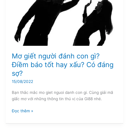
đánh
con
gì?
Điềm
báo
tốt
hay
xấu?
Mơ giết người đánh con gì?
Có
đáng
Điềm báo tốt hay xấu? Có đáng
sợ?
sợ?
15/08/2022
Bạn thắc mắc mo giet nguoi danh con gi. Cùng giải mã
giấc mơ với những thông tin thú vị của Gi88 nhé.
Đọc thêm »