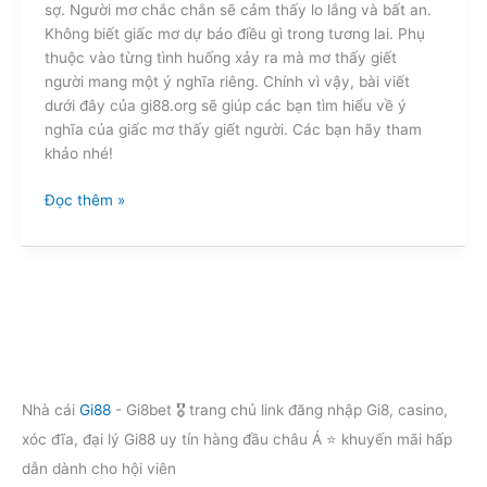
sợ. Người mơ chắc chắn sẽ cảm thấy lo lắng và bất an.
Không biết giấc mơ dự báo điều gì trong tương lai. Phụ
thuộc vào từng tình huống xảy ra mà mơ thấy giết
người mang một ý nghĩa riêng. Chính vì vậy, bài viết
dưới đây của gi88.org sẽ giúp các bạn tìm hiểu về ý
nghĩa của giấc mơ thấy giết người. Các bạn hãy tham
khảo nhé!
Đọc thêm »
Nhà cái
Gi88
- Gi8bet 🎖️ trang chủ link đăng nhập Gi8, casino,
xóc đĩa, đại lý Gi88 uy tín hàng đầu châu Á ⭐ khuyến mãi hấp
dẫn dành cho hội viên