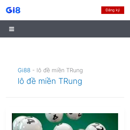
Đăng ký
Gi88
-
lô đề miền TRung
lô đề miền TRung
Cách
tính
lô