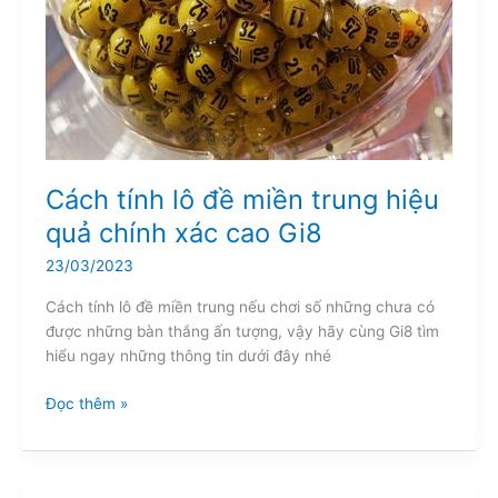
trung
hiệu
quả
chính
xác
cao
Gi8
Cách tính lô đề miền trung hiệu
quả chính xác cao Gi8
23/03/2023
Cách tính lô đề miền trung nếu chơi số những chưa có
được những bàn thắng ấn tượng, vậy hãy cùng Gi8 tìm
hiểu ngay những thông tin dưới đây nhé
Đọc thêm »