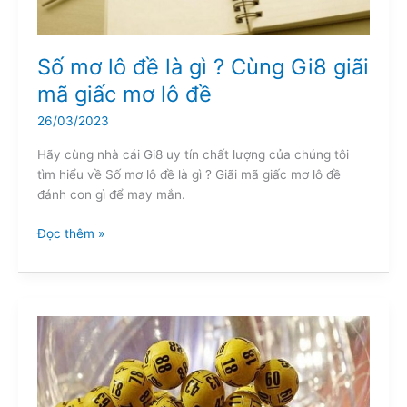
Gi8
giãi
mã
Số mơ lô đề là gì ? Cùng Gi8 giãi
giấc
mơ
mã giấc mơ lô đề
lô
26/03/2023
đề
Hãy cùng nhà cái Gi8 uy tín chất lượng của chúng tôi
tìm hiểu về Số mơ lô đề là gì ? Giãi mã giấc mơ lô đề
đánh con gì để may mắn.
Đọc thêm »
Cách
tính
lô
đề
miền