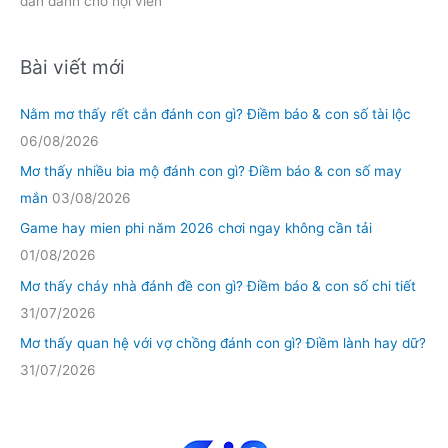
dẫn dành cho hội viên
Bài viết mới
Nằm mơ thấy rết cắn đánh con gì? Điềm báo & con số tài lộc
06/08/2026
Mơ thấy nhiều bia mộ đánh con gì? Điềm báo & con số may
mắn
03/08/2026
Game hay mien phi năm 2026 chơi ngay không cần tải
01/08/2026
Mơ thấy cháy nhà đánh đề con gì? Điềm báo & con số chi tiết
31/07/2026
Mơ thấy quan hệ với vợ chồng đánh con gì? Điềm lành hay dữ?
31/07/2026