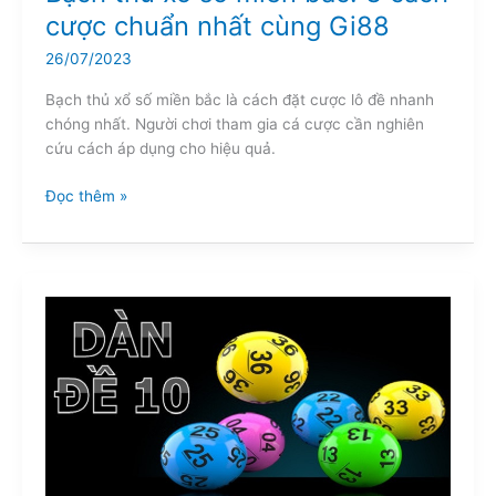
cược chuẩn nhất cùng Gi88
26/07/2023
Bạch thủ xổ số miền bắc là cách đặt cược lô đề nhanh
chóng nhất. Người chơi tham gia cá cược cần nghiên
cứu cách áp dụng cho hiệu quả.
Đọc thêm »
Dàn
đề
tổng
10
là
gì?
Gồm
những