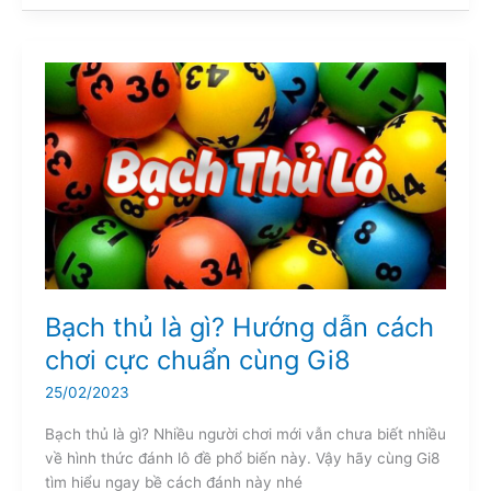
Bạch
thủ
là
gì?
Hướng
dẫn
cách
chơi
cực
chuẩn
cùng
Bạch thủ là gì? Hướng dẫn cách
Gi8
chơi cực chuẩn cùng Gi8
25/02/2023
Bạch thủ là gì? Nhiều người chơi mới vẫn chưa biết nhiều
về hình thức đánh lô đề phổ biến này. Vậy hãy cùng Gi8
tìm hiểu ngay bề cách đánh này nhé