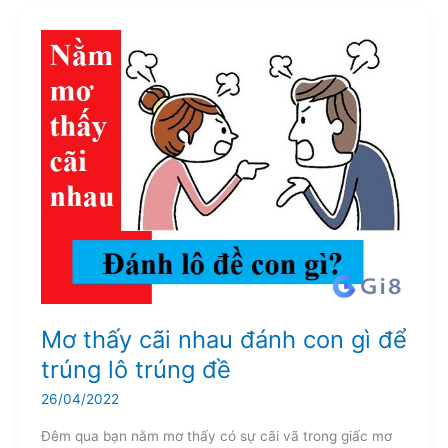
Mơ
thấy
cãi
nhau
đánh
con
gì
để
trúng
lô
trúng
đề
Mơ thấy cãi nhau đánh con gì để
trúng lô trúng đề
26/04/2022
Đêm qua bạn nằm mơ thấy có sự cãi vã trong giấc mơ