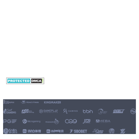
Bản đồ
Nhà cung cấp Game