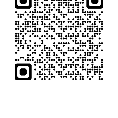
Quét mã QR Code truy cập GI88.ORG
Tải Gi8
–
Xổ số
–
Lô đề
–
Hướng dẫn
–
Tin tức