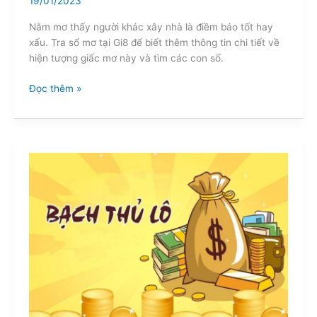
19/01/2023
Nằm mơ thấy người khác xây nhà là điềm báo tốt hay
xấu. Tra sổ mơ tại Gi8 để biết thêm thông tin chi tiết về
hiện tượng giấc mơ này và tìm các con số.
Đọc thêm »
Lô
bạch
thủ
là
gì?
Hướng
dẫn
cách
đánh
chuẩn
xác