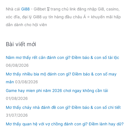
Nhà cái
Gi88
- Gi8bet 🎖️ trang chủ link đăng nhập Gi8, casino,
xóc đĩa, đại lý Gi88 uy tín hàng đầu châu Á ⭐ khuyến mãi hấp
dẫn dành cho hội viên
Bài viết mới
Nằm mơ thấy rết cắn đánh con gì? Điềm báo & con số tài lộc
06/08/2026
Mơ thấy nhiều bia mộ đánh con gì? Điềm báo & con số may
mắn
03/08/2026
Game hay mien phi năm 2026 chơi ngay không cần tải
01/08/2026
Mơ thấy cháy nhà đánh đề con gì? Điềm báo & con số chi tiết
31/07/2026
Mơ thấy quan hệ với vợ chồng đánh con gì? Điềm lành hay dữ?