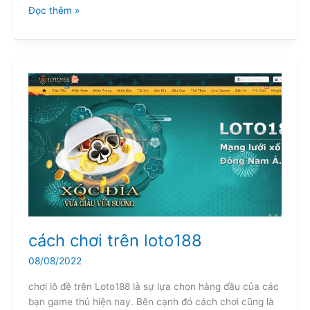
Đọc thêm »
cách
chơi
trên
loto188
cách chơi trên loto188
08/08/2022
chơi lô đề trên Loto188 là sự lựa chọn hàng đầu của các
bạn game thủ hiện nay. Bên cạnh đó cách chơi cũng là