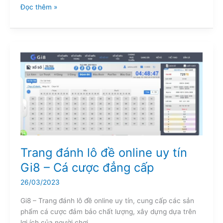
Đọc thêm »
Trang
đánh
lô
đề
online
uy
tín
Gi8
–
Trang đánh lô đề online uy tín
Cá
Gi8 – Cá cược đẳng cấp
cược
đẳng
26/03/2023
cấp
Gi8 – Trang đánh lô đề online uy tín, cung cấp các sản
phẩm cá cược đảm bảo chất lượng, xây dựng dựa trên
lợi ích của người chơi.