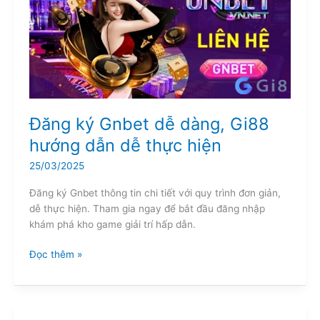
dễ
dàng,
Gi88
hướng
dẫn
dễ
thực
Đăng ký Gnbet dễ dàng, Gi88
hiện
hướng dẫn dễ thực hiện
25/03/2025
Đăng ký Gnbet thông tin chi tiết với quy trình đơn giản,
dễ thực hiện. Tham gia ngay để bắt đầu đăng nhập
khám phá kho game giải trí hấp dẫn.
Đọc thêm »