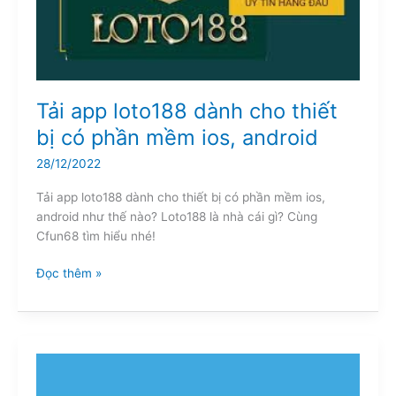
bị
có
phần
mềm
ios,
android
Tải app loto188 dành cho thiết
bị có phần mềm ios, android
28/12/2022
Tải app loto188 dành cho thiết bị có phần mềm ios,
android như thế nào? Loto188 là nhà cái gì? Cùng
Cfun68 tìm hiểu nhé!
Đọc thêm »
Nhà
cái