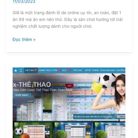
11/03/2023
cái
Gi8
Gi8 là một trang đánh lô de online uy tín, an toàn, đặt 1
ăn 99 mà ăn em nên thử. Đây là sân chơi hướng tới trải
nghiệm chất lượng dành cho người chơi.
Đọc thêm »
Danh
gia
nha
cai
W88
–
Thương
hiệu
cá
cược