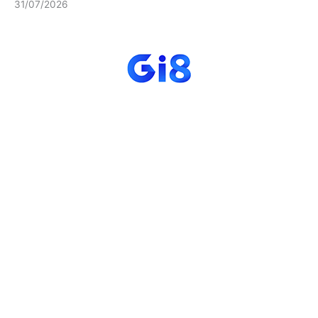
31/07/2026
Nằm trong dòng nhà cái cá cược trực tuyến 4.0 có nguồn gốc từ
Philippines,
Gi8
đã tập trung vào Uy Tín, Bảo Mật, An Toàn và
Chất Lượng. Với sự chấp thuận của Hiệp Hội Cá Cược Thế Giới,
Gi8 cam kết mang đến cho người chơi những trải nghiệm thú vị và
hấp dẫn. Với danh xưng là điểm đến giải trí hàng đầu ở Châu Á,
Gi8 tự hào sở hữu công nghệ tiên tiến để vận hành các trò chơi,
đồng thời hướng đến mục tiêu mang đến cho mọi khách hàng
những trải nghiệm độc đáo. Gi8 đã tự hào đứng đầu trong cuộc
cách mạng 4.0 bằng việc đảm bảo tính bảo mật cao, sự đa dạng
về sản phẩm, dịch vụ hoàn hảo và đặc biệt, tạo nên nhiều trải
nghiệm khác biệt. Đến với Gi8, bạn sẽ được trải nghiệm một thế
giới cá cược hiện đại, sôi động và đa dạng. Với các loại hình như
Xổ Số Việt Nam, Thể Thao, Casino và Slot (Nổ Hủ) độc đáo, tất cả
chỉ có tại Gi8.