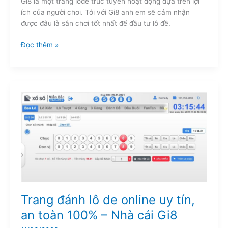
Gi8 là một trang lode truc tuyen hoạt động dựa trên lợi
ích của người chơi. Tới với Gi8 anh em sẽ cảm nhận
được đâu là sân chơi tốt nhất để đầu tư lô đề.
Đọc thêm »
Trang
đánh
lô
de
online
uy
tín,
an
toàn
Trang đánh lô de online uy tín,
100%
–
an toàn 100% – Nhà cái Gi8
Nhà