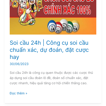
|
Công
cụ
soi
cầu
chuẩn
xác,
dự
Soi cầu 24h | Công cụ soi cầu
đoán,
chuẩn xác, dự đoán, đặt cược
đặt
cược
hay
hay
30/06/2023
Soi cầu 24h là công cụ quen thuộc được các cược thủ
áp dụng soi cầu đoán lô đề, đoán số chuẩn xác, đặt
cược nhanh, hiệu quả tăng cơ hội chiến thắng cao.
Đọc thêm »