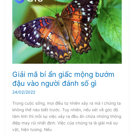
mã
bí
ẩn
giấc
mộng
bướm
đậu
vào
người
đánh
số
Giải mã bí ẩn giấc mộng bướm
gì
đậu vào người đánh số gì
24/02/2022
Trong cuộc sống, mọi điều tự nhiên xảy ra mà l chúng ta
không thể nào biết trước. Tuy nhiên, nếu xét về góc độ
tâm linh thì mỗi sự việc xảy ra đều ẩn chứa những thông
điệp may rủi nhất định. Việc của chúng ta là giải mã sự
vật, hiện tượng. Nếu