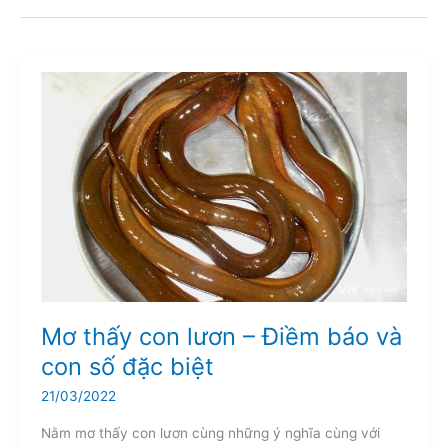
Mơ
thấy
con
lươn
–
Điềm
báo
và
con
số
đặc
biệt
Mơ thấy con lươn – Điềm báo và
con số đặc biệt
21/03/2022
Nằm mơ thấy con lươn cùng những ý nghĩa cùng với