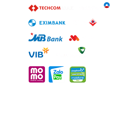
Bản đồ