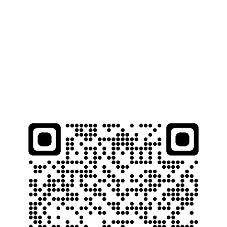
Gi8 tự hào sở hữu công nghệ tiên tiến để vận hành các trò chơi,
đồng thời hướng đến mục tiêu mang đến cho mọi khách hàng
những trải nghiệm độc đáo. Gi8 đã tự hào đứng đầu trong cuộc
cách mạng 4.0 bằng việc đảm bảo tính bảo mật cao, sự đa dạng
về sản phẩm, dịch vụ hoàn hảo và đặc biệt, tạo nên nhiều trải
nghiệm khác biệt. Đến với Gi8, bạn sẽ được trải nghiệm một thế
giới cá cược hiện đại, sôi động và đa dạng. Với các loại hình như
Xổ Số Việt Nam, Thể Thao, Casino và Slot (Nổ Hủ) độc đáo, tất cả
chỉ có tại Gi8.