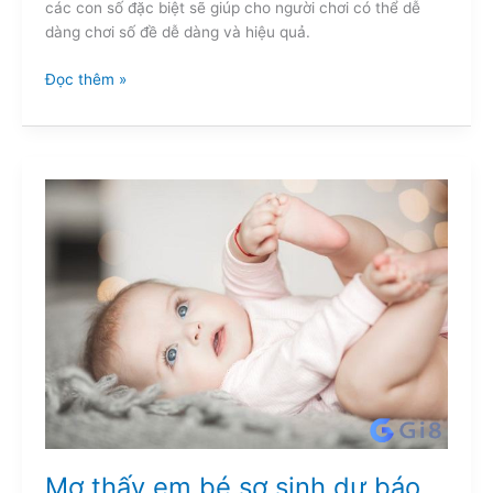
các con số đặc biệt sẽ giúp cho người chơi có thể dễ
dàng chơi số đề dễ dàng và hiệu quả.
Đọc thêm »
Mơ
thấy
em
bé
sơ
sinh
dự
báo
điều
gì?
Mơ thấy em bé sơ sinh dự báo