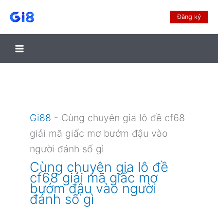
Đăng ký
Gi88
-
Cùng chuyên gia lô đề cf68
giải mã giấc mơ bướm đậu vào
người đánh số gì
Cùng chuyên gia lô đề
cf68 giải mã giấc mơ
bướm đậu vào người
đánh số gì