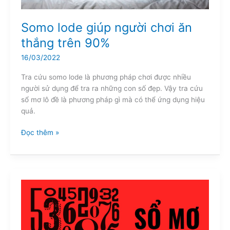
Somo lode giúp người chơi ăn
thắng trên 90%
16/03/2022
Tra cứu somo lode là phương pháp chơi được nhiều
người sử dụng để tra ra những con số đẹp. Vậy tra cứu
sổ mơ lô đề là phương pháp gì mà có thể ứng dụng hiệu
quả.
Đọc thêm »
Sổ
mơ
lô
de
tổng