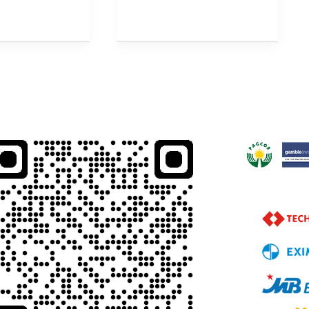
Quy định
Hình thức thanh 