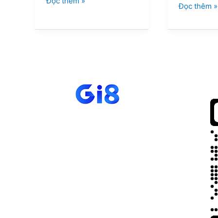
Đọc thêm »
Đọc thêm »
Nằm trong dòng nhà cái cá cược trực tuyến 4.0 có
nguồn gốc từ Philippines,
Gi8
đã tập trung vào Uy Tín,
Bảo Mật, An Toàn và Chất Lượng. Với sự chấp thuận
của Hiệp Hội Cá Cược Thế Giới, Gi8 cam kết mang
đến cho người chơi những trải nghiệm thú vị và hấp
dẫn. Với danh xưng là điểm đến giải trí hàng đầu ở
Châu Á, Gi8 tự hào sở hữu công nghệ tiên tiến để vận
hành các trò chơi, đồng thời hướng đến mục tiêu
mang đến cho mọi khách hàng những trải nghiệm độc