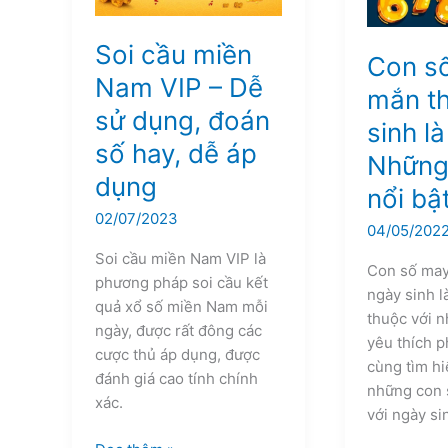
Nam
mắn
VIP
theo
Soi cầu miền
–
ngày
Con s
Dễ
sinh
Nam VIP – Dễ
mắn t
sử
là
sử dụng, đoán
dụng,
gì?
sinh là
đoán
Những
số hay, dễ áp
Những
số
con
dụng
nổi bậ
hay,
số
dễ
nổi
02/07/2023
04/05/202
áp
bật
Soi cầu miền Nam VIP là
dụng
Con số may
phương pháp soi cầu kết
ngày sinh 
quả xổ số miền Nam mỗi
thuộc với 
ngày, được rất đông các
yêu thích p
cược thủ áp dụng, được
cùng tìm h
đánh giá cao tính chính
những con
xác.
với ngày si