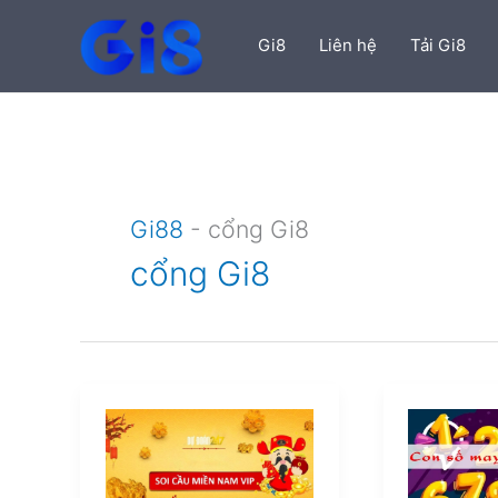
Gi8
Liên hệ
Tải Gi8
Gi88
-
cổng Gi8
cổng Gi8
Soi
Con
cầu
số
miền
may