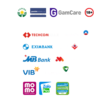
Quy định
Hình thức thanh toán
Bản đồ