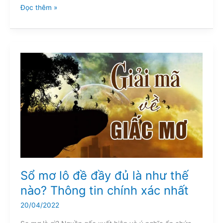
Đọc thêm »
Sổ
mơ
lô
đề
đầy
đủ
là
như
thế
nào?
Thông
Sổ mơ lô đề đầy đủ là như thế
tin
nào? Thông tin chính xác nhất
chính
xác
20/04/2022
nhất