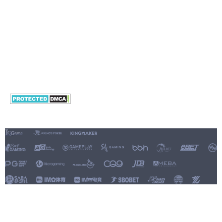
Nhà cung cấp Game