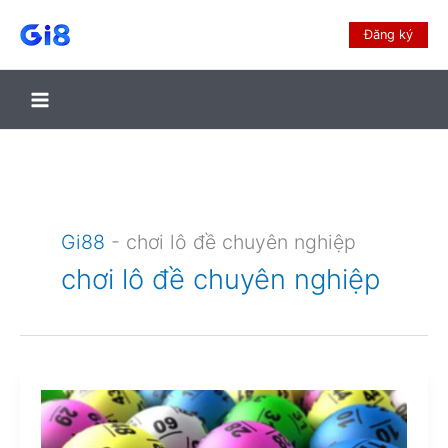
Đăng ký
Gi88
-
chơi lô đề chuyên nghiệp
chơi lô đề chuyên nghiệp
Dàn
đề
50