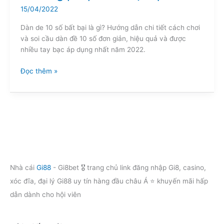
quả
15/04/2022
nhất
Dàn de 10 số bất bại là gì? Hướng dẫn chi tiết cách chơi
và soi cầu dàn đề 10 số đơn giản, hiệu quả và được
nhiều tay bạc áp dụng nhất năm 2022.
Đọc thêm »
Nhà cái
Gi88
- Gi8bet 🎖️ trang chủ link đăng nhập Gi8, casino,
xóc đĩa, đại lý Gi88 uy tín hàng đầu châu Á ⭐ khuyến mãi hấp
dẫn dành cho hội viên