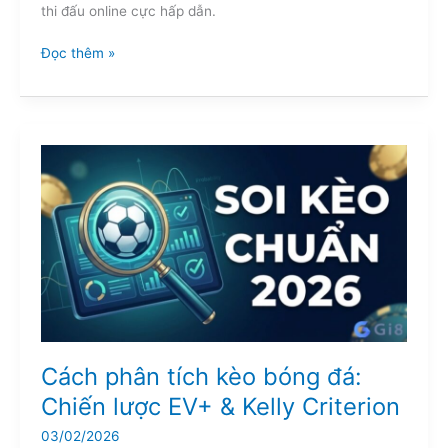
thi đấu online cực hấp dẫn.
Đọc thêm »
Cách
phân
tích
kèo
bóng
đá:
Chiến
lược
EV+
&
Cách phân tích kèo bóng đá:
Kelly
Criterion
Chiến lược EV+ & Kelly Criterion
03/02/2026