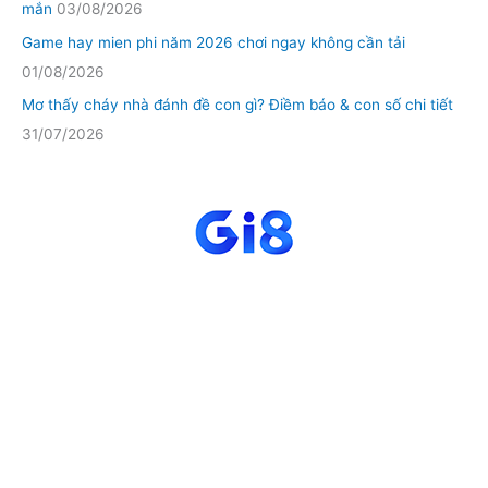
mắn
03/08/2026
Game hay mien phi năm 2026 chơi ngay không cần tải
01/08/2026
Mơ thấy cháy nhà đánh đề con gì? Điềm báo & con số chi tiết
31/07/2026
Nằm trong dòng nhà cái cá cược trực tuyến 4.0 có nguồn gốc từ
Philippines,
Gi8
đã tập trung vào Uy Tín, Bảo Mật, An Toàn và
Chất Lượng. Với sự chấp thuận của Hiệp Hội Cá Cược Thế Giới,
Gi8 cam kết mang đến cho người chơi những trải nghiệm thú vị và
hấp dẫn. Với danh xưng là điểm đến giải trí hàng đầu ở Châu Á,
Gi8 tự hào sở hữu công nghệ tiên tiến để vận hành các trò chơi,
đồng thời hướng đến mục tiêu mang đến cho mọi khách hàng
những trải nghiệm độc đáo. Gi8 đã tự hào đứng đầu trong cuộc
cách mạng 4.0 bằng việc đảm bảo tính bảo mật cao, sự đa dạng