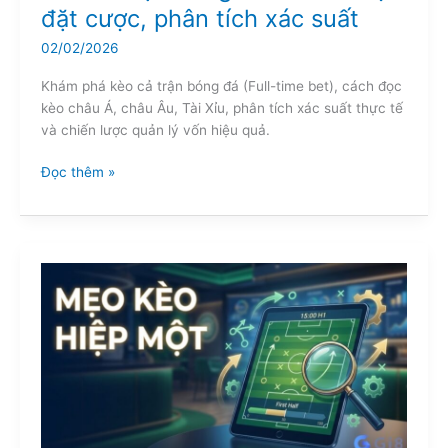
xác
đặt cược, phân tích xác suất
suất
02/02/2026
Khám phá kèo cả trận bóng đá (Full-time bet), cách đọc
kèo châu Á, châu Âu, Tài Xỉu, phân tích xác suất thực tế
và chiến lược quản lý vốn hiệu quả.
Đọc thêm »
Kèo
hiệp
một
bóng
đá:
Hướng
dẫn
đọc