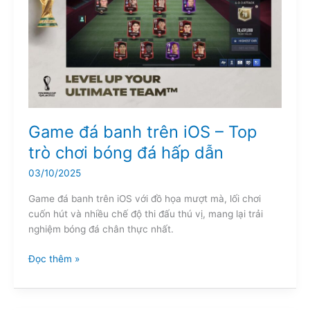
banh
trên
iOS
–
Top
trò
chơi
bóng
đá
Game đá banh trên iOS – Top
hấp
trò chơi bóng đá hấp dẫn
dẫn
03/10/2025
Game đá banh trên iOS với đồ họa mượt mà, lối chơi
cuốn hút và nhiều chế độ thi đấu thú vị, mang lại trải
nghiệm bóng đá chân thực nhất.
Đọc thêm »