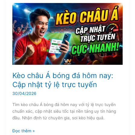
Kèo
châu
Á
bóng
đá
hôm
nay:
Cập
nhật
tỷ
lệ
Kèo châu Á bóng đá hôm nay:
trực
Cập nhật tỷ lệ trực tuyến
tuyến
30/04/2026
Tìm kèo châu Á bóng đá hôm nay với tỷ lệ trực tuyến
chuẩn xác, cập nhật siêu tốc tại nền tảng uy tín hàng
đầu. Nhận định từ chuyên gia, soi kèo hiệu quả.
Đọc thêm »