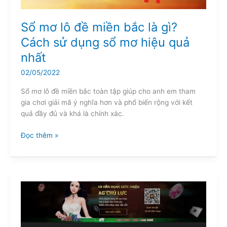
dụng
sổ
Sổ mơ lô đề miền bắc là gì?
mơ
hiệu
Cách sử dụng sổ mơ hiệu quả
quả
nhất
nhất
02/05/2022
Sổ mơ lô đề miền bắc toàn tập giúp cho anh em tham
gia chơi giải mã ý nghĩa hơn và phổ biến rộng với kết
quả đầy đủ và khá là chính xác.
Đọc thêm »
Nhà
cái
k8
có