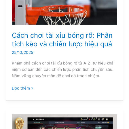
rổ:
Phân
tích
kèo
và
Cách chơi tài xỉu bóng rổ: Phân
chiến
tích kèo và chiến lược hiệu quả
lược
hiệu
25/10/2025
quả
Khám phá cách chơi tài xỉu bóng rổ từ A-Z, từ hiểu khái
niệm cơ bản đến các chiến lược phân tích chuyên sâu.
Nắm vững chuyên môn để chơi có trách nhiệm.
Đọc thêm »
Game
đá