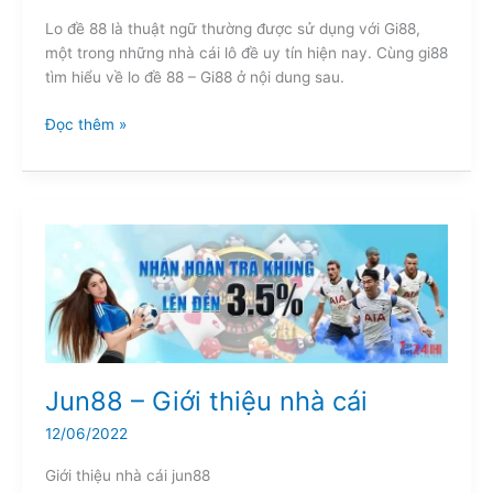
Lo đề 88 là thuật ngữ thường được sử dụng với Gi88,
một trong những nhà cái lô đề uy tín hiện nay. Cùng gi88
tìm hiểu về lo đề 88 – Gi88 ở nội dung sau.
Đọc thêm »
Jun88
–
Giới
thiệu
nhà
cái
Jun88 – Giới thiệu nhà cái
12/06/2022
Giới thiệu nhà cái jun88