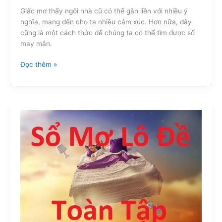
Giấc mơ thấy ngôi nhà cũ có thể gắn liền với nhiều ý
nghĩa, mang đến cho ta nhiều cảm xúc. Hơn nữa, đây
cũng là một cách thức để chúng ta có thể tìm được số
may mắn.
Đọc thêm »
Sổ
mơ
lô
đề
miền
bắc
là
gì?
Cách
sử