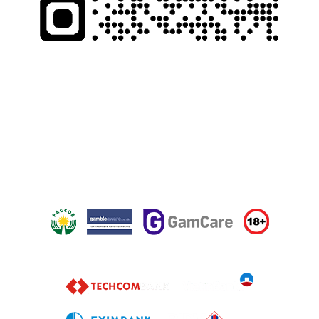
Quét mã QR Code truy cập GI88.ORG
Tải Gi8
–
Xổ số
–
Lô đề
–
Hướng dẫn
–
Tin tức
Chính sánh bảo mật – Điều khoản
Quy định
Hình thức thanh toán