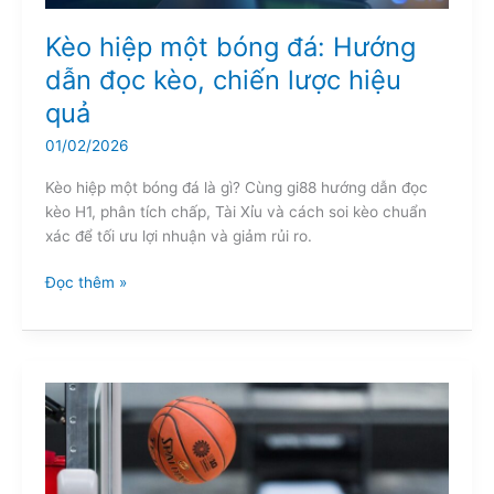
kèo,
chiến
Kèo hiệp một bóng đá: Hướng
lược
dẫn đọc kèo, chiến lược hiệu
hiệu
quả
quả
01/02/2026
Kèo hiệp một bóng đá là gì? Cùng gi88 hướng dẫn đọc
kèo H1, phân tích chấp, Tài Xỉu và cách soi kèo chuẩn
xác để tối ưu lợi nhuận và giảm rủi ro.
Đọc thêm »
Cách
chơi
tài
xỉu
bóng