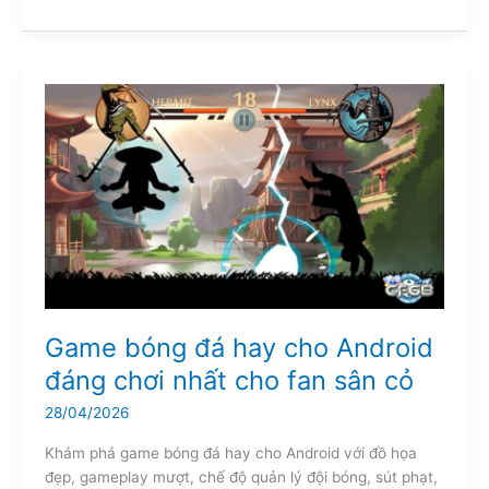
Game
bóng
đá
hay
cho
Android
đáng
chơi
nhất
cho
fan
Game bóng đá hay cho Android
sân
đáng chơi nhất cho fan sân cỏ
cỏ
28/04/2026
Khám phá game bóng đá hay cho Android với đồ họa
đẹp, gameplay mượt, chế độ quản lý đội bóng, sút phạt,