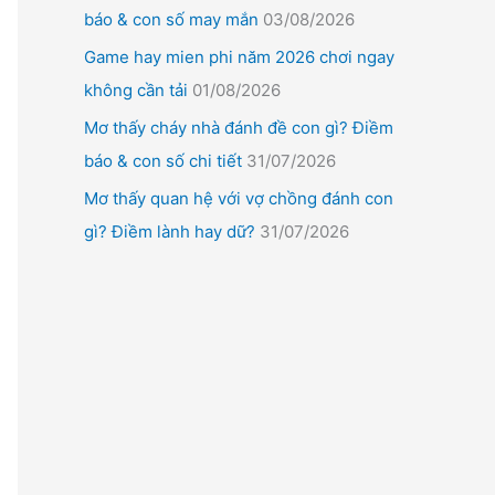
báo & con số may mắn
03/08/2026
Game hay mien phi năm 2026 chơi ngay
không cần tải
01/08/2026
Mơ thấy cháy nhà đánh đề con gì? Điềm
báo & con số chi tiết
31/07/2026
Mơ thấy quan hệ với vợ chồng đánh con
gì? Điềm lành hay dữ?
31/07/2026