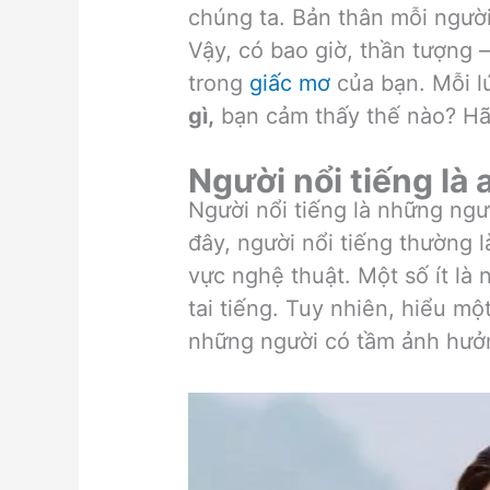
chúng ta. Bản thân mỗi người
Vậy, có bao giờ, thần tượng 
trong
giấc mơ
của bạn. Mỗi 
gì,
bạn cảm thấy thế nào? H
Người nổi tiếng là 
Người nổi tiếng là những ng
đây, người nổi tiếng thường 
vực nghệ thuật. Một số ít là 
tai tiếng. Tuy nhiên, hiểu một
những người có tầm ảnh hưở