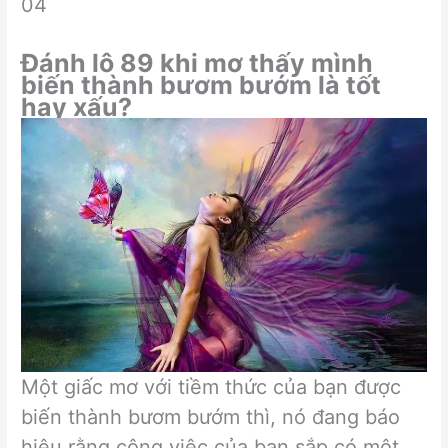
04
Đánh lô 89 khi mơ thấy mình
biến thành bươm bướm là tốt
hay xấu?
Một giấc mơ với tiềm thức của bạn được
biến thành bươm bướm thì, nó đang báo
hiệu rằng công việc của bạn sắp có một