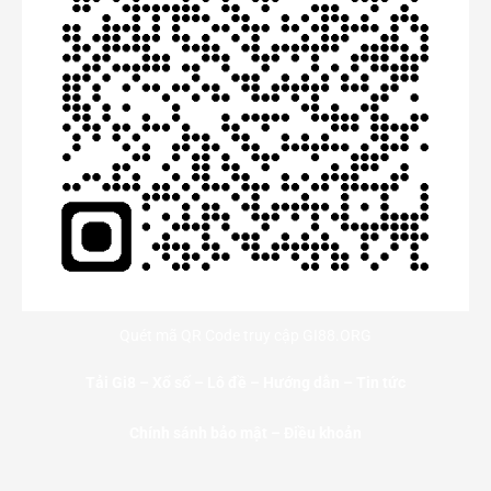
Quét mã QR Code truy cập GI88.ORG
Tải Gi8
–
Xổ số
–
Lô đề
–
Hướng dẫn
–
Tin tức
Chính sánh bảo mật – Điều khoản