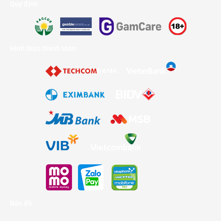
Quy định
Hình thức thanh toán
Bản đồ