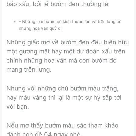
báo xấu, bởi lẽ bướm đen thường là:
– Những loài bướm có kích thước lớn và trên lưng có
những hoa văn quỷ dị.
Những giấc mơ về bướm đen đều hiện hữu
một gương mặt hay một dự đoán xấu trên
chính những hoa văn mà con bướm đó
mang trên lưng.
Nhưng với những chú bướm màu trắng,
hay màu vàng thì lại là một sự hỷ sắp tới
với bạn.
Nếu mơ thấy bướm màu sắc tham khảo
đánh con đề 04 ngay nhé.