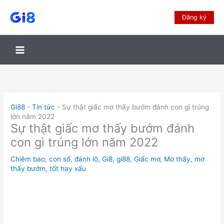
Đăng ký
Gi88
-
Tin tức
-
Sự thật giấc mơ thấy bướm đánh con gì trúng
lớn năm 2022
Sự thật giấc mơ thấy bướm đánh
con gì trúng lớn năm 2022
Chiêm bao
,
con số
,
đánh lô
,
Gi8
,
gi88
,
Giấc mơ
,
Mơ thấy
,
mơ
thấy bướm
,
tốt hay xấu