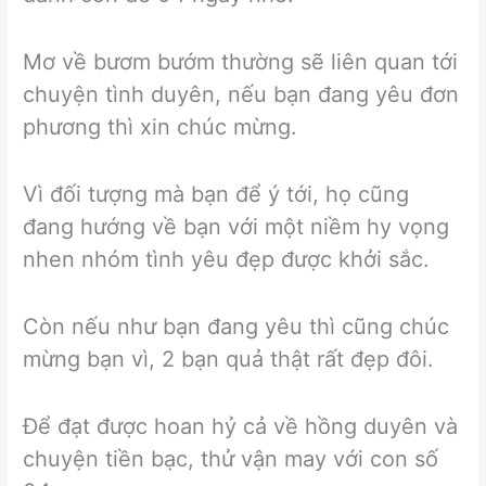
Mơ về bươm bướm thường sẽ liên quan tới
chuyện tình duyên, nếu bạn đang yêu đơn
phương thì xin chúc mừng.
Vì đối tượng mà bạn để ý tới, họ cũng
đang hướng về bạn với một niềm hy vọng
nhen nhóm tình yêu đẹp được khởi sắc.
Còn nếu như bạn đang yêu thì cũng chúc
mừng bạn vì, 2 bạn quả thật rất đẹp đôi.
Để đạt được hoan hỷ cả về hồng duyên và
chuyện tiền bạc, thử vận may với con số